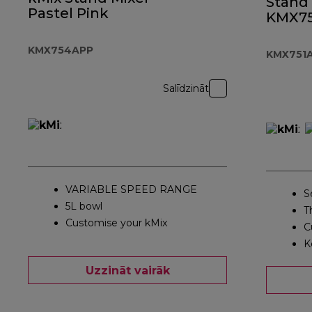
Stand
Pastel Pink
KMX7
KMX754APP
KMX751
Salīdzināt
VARIABLE SPEED RANGE
S
5L bowl
T
Customise your kMix
C
K
Uzzināt vairāk