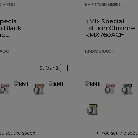
D MIXERS
KMIX STAND MIXERS
pecial
kMix Special
n Black
Edition Chrome
me
KMX760ACH
60ABC
ABC
KMX760ACH
Salīdzināt
ou set the speed
You set the spe