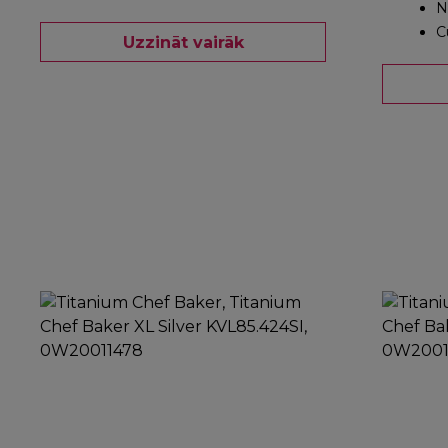
N
C
Uzzināt vairāk