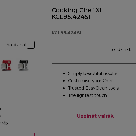
Cooking Chef XL
KCL95.424SI
KCL95.424SI
Salīdzināt
Salīdzināt
Simply beautiful results
Customise your Chef
Trusted EasyClean tools
The lightest touch
ed
Uzzināt vairāk
s
kMix