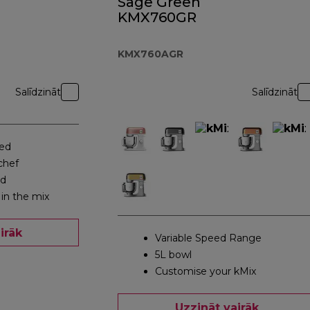
Sage Green
KMX760GR
KMX760AGR
Salīdzināt
Salīdzināt
eed
chef
ed
 in the mix
irāk
Variable Speed Range
5L bowl
Customise your kMix
Uzzināt vairāk