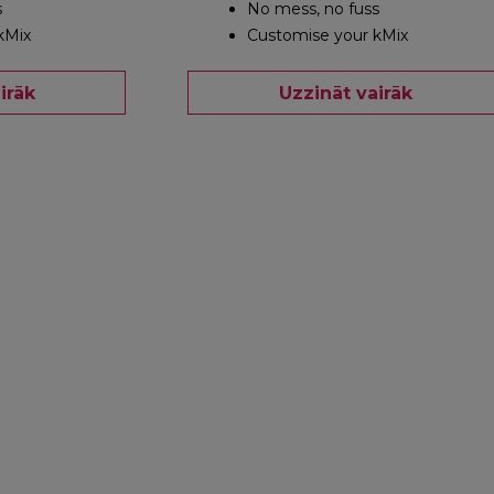
s
No mess, no fuss
kMix
Customise your kMix
irāk
Uzzināt vairāk