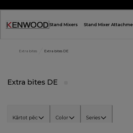
Skip
to
Content
Stand Mixers
Stand Mixer Attachme
Accessibility
Statement
Extra bites
Extra bites DE
Extra bites DE
Kārtot pēc
Color
Series