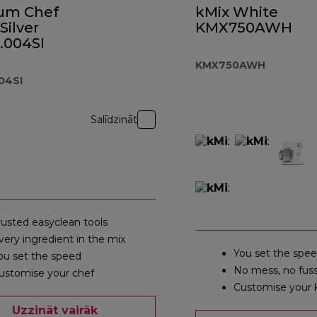
ium Chef
kMix White
Silver
KMX750AWH
.004SI
KMX750AWH
04SI
Salīdzināt
rusted easyclean tools
very ingredient in the mix
You set the spe
ou set the speed
No mess, no fus
ustomise your chef
Customise your 
Uzzināt vairāk