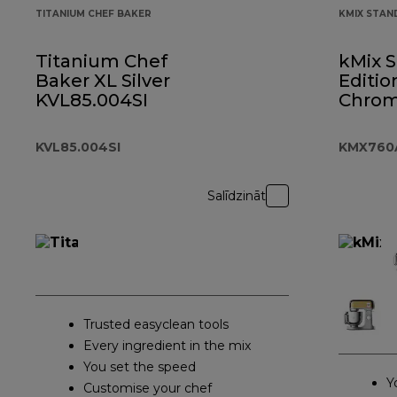
TITANIUM CHEF BAKER
KMIX STAN
Titanium Chef
kMix S
Baker XL Silver
Editio
KVL85.004SI
Chro
KMX7
KVL85.004SI
KMX760
Salīdzināt
Trusted easyclean tools
Every ingredient in the mix
You set the speed
Y
Customise your chef