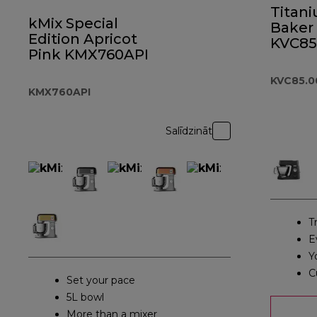
Titan
kMix Special
Baker 
Edition Apricot
KVC85
Pink KMX760API
KVC85.0
KMX760API
Salīdzināt
T
E
Y
C
Set your pace
5L bowl
More than a mixer