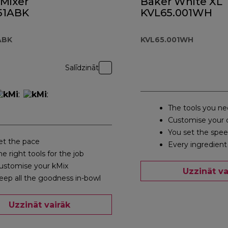
 Mixer
Baker White XL
51ABK
KVL65.001WH
ABK
KVL65.001WH
Salīdzināt
The tools you n
Customise your 
You set the spe
et the pace
Every ingredient
he right tools for the job
ustomise your kMix
Uzzināt va
eep all the goodness in-bowl
Uzzināt vairāk