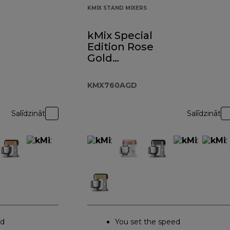
KMIX STAND MIXERS
kMix Special
Edition Rose
Gold
KMX760AGD
KMX760AGD
Salīdzināt
Salīdzināt
ed
You set the speed