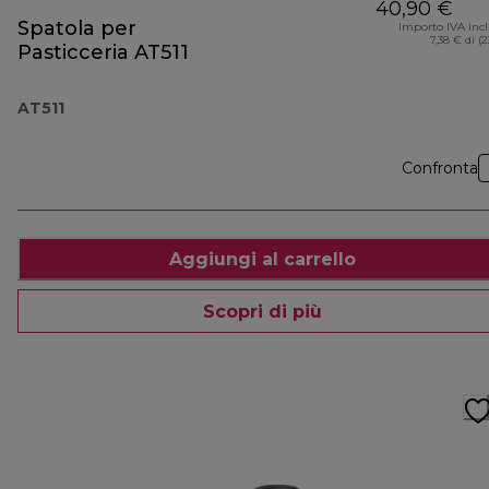
40,90 €
Spatola per
Importo IVA inc
7,38 € di (
Pasticceria AT511
AT511
Confronta
Aggiungi al carrello
Scopri di più