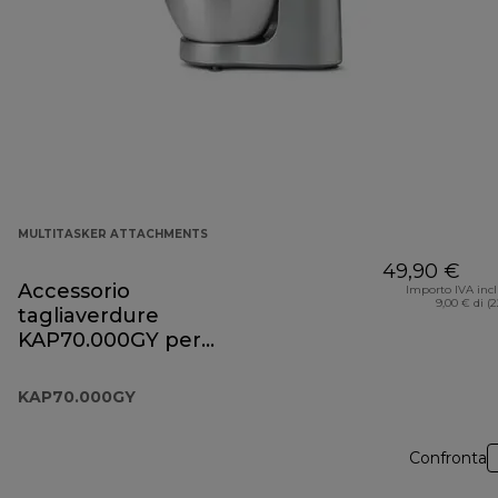
MULTITASKER ATTACHMENTS
49,90 €
Accessorio
Importo IVA inc
9,00 € di (
tagliaverdure
KAP70.000GY per
Prospero+
KAP70.000GY
Confronta