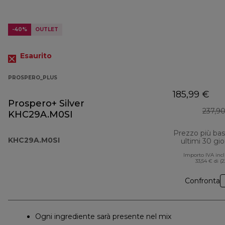
-40%
OUTLET
Esaurito
PROSPERO_PLUS
185,99 €
Prospero+ Silver
237,9
KHC29A.M0SI
Prezzo più ba
KHC29A.M0SI
ultimi 30 gio
Importo IVA inc
33,54 € di (
Confronta
Ogni ingrediente sarà presente nel mix