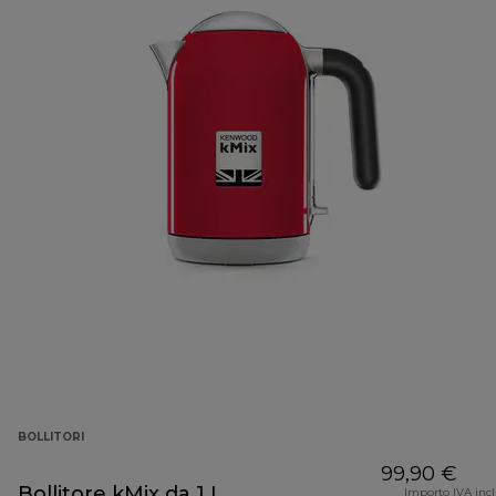
BOLLITORI
99,90 €
Bollitore kMix da 1 L
Importo IVA inc