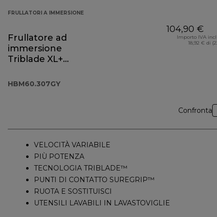
FRULLATORI A IMMERSIONE
104,90 €
Frullatore ad
Importo IVA inc
18,92 € di (
immersione
Triblade XL+
HBM60.307GY
HBM60.307GY
Confronta
VELOCITÀ VARIABILE
PIÙ POTENZA
TECNOLOGIA TRIBLADE™
PUNTI DI CONTATTO SUREGRIP™
RUOTA E SOSTITUISCI
UTENSILI LAVABILI IN LAVASTOVIGLIE