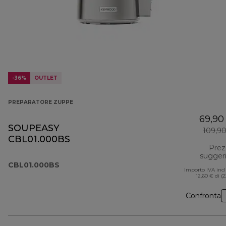
-36%
OUTLET
PREPARATORE ZUPPE
69,90
SOUPEASY
109,9
CBL01.000BS
Prez
sugger
CBL01.000BS
Importo IVA inc
12,60 € di (
Confronta