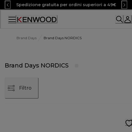
Skip
Spedizione gratuita per ordini superiori a 49€
to
Content
Accessibility
Statement
Brand Days
Brand Days NORDICS
Brand Days NORDICS
Filtro