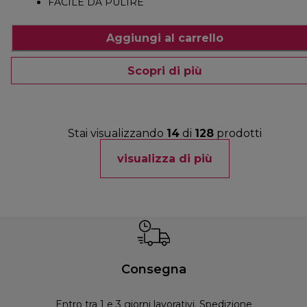
FACILE DA PULIRE
Aggiungi al carrello
Scopri di più
Stai visualizzando
14
di
128
prodotti
visualizza di più
Consegna
Entro tra 1 e 3 giorni lavorativi. Spedizione
30 