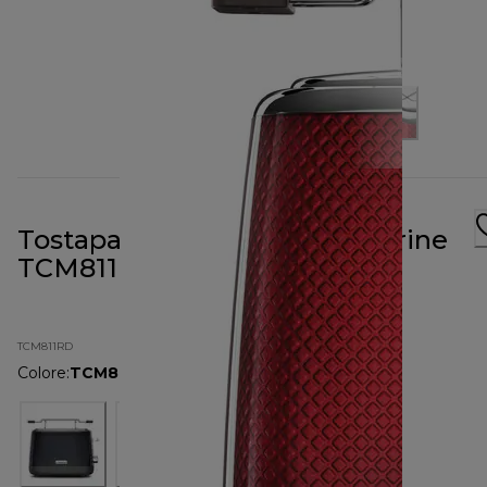
Tostapane a due slot Mesmerine
TCM811RD rosso
TCM811RD
Colore
:
TCM811RD