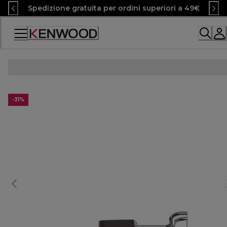
Skip
Spedizione gratuita per ordini superiori a 49€
to
Content
Accessibility
Statement
-31%