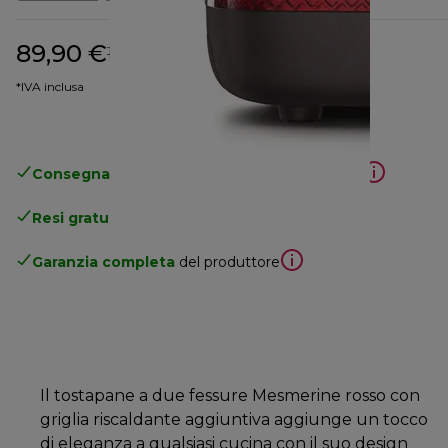
89,90 €
prezzo originale 129,90 €
129,90 €
(-31%)
*IVA inclusa
Consegna gratuita standard
superiore a 49€
Resi gratuiti
.
Garanzia completa
del produttore
Il tostapane a due fessure Mesmerine rosso con
griglia riscaldante aggiuntiva aggiunge un tocco
di eleganza a qualsiasi cucina con il suo design