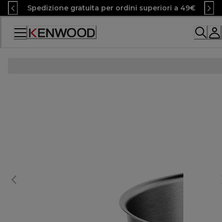
Skip
Spedizione gratuita per ordini superiori a 49€
to
Content
Accessibility
Statement