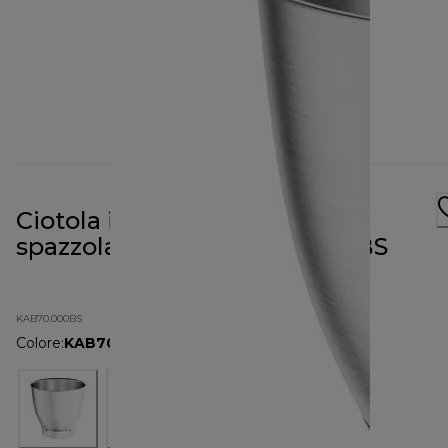
Ciotola in acciaio inossidabile
spazzolato da 7 l KAB70.000BS
KAB70.000BS
Colore
:
KAB70.000BS