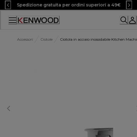
Skip
Spedizione gratuita per ordini superiori a 49€
to
Content
Accessibility
Statement
Accessori
Ciotole
Ciotola in acciaio inossidabile Kitchen Mac