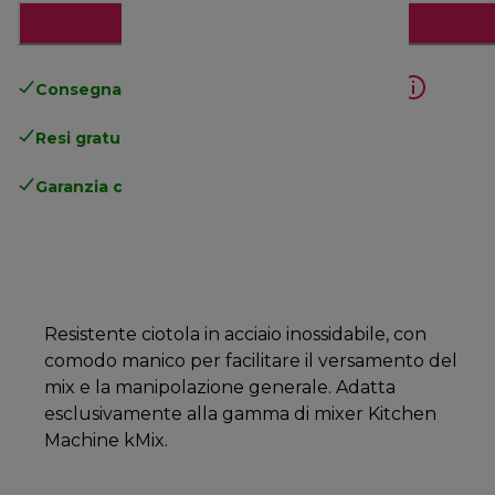
Aggiungi al carrello
Consegna gratuita standard
superiore a 49€
Resi gratuiti
.
Garanzia completa
del produttore
Resistente ciotola in acciaio inossidabile, con
comodo manico per facilitare il versamento del
mix e la manipolazione generale. Adatta
esclusivamente alla gamma di mixer Kitchen
Machine kMix.