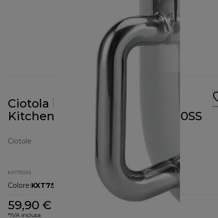
Ciotola in acciaio inossidabile
Kitchen Machine kMix KXT750SS
Ciotole
KXT750SS
Colore
:
KXT750SS
59,90 €
*IVA inclusa