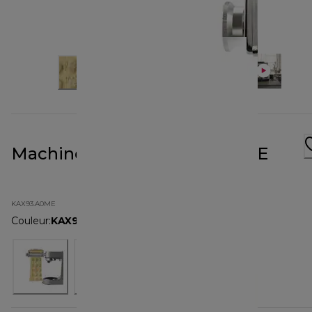
Machine à ravioli KAX93.A0ME
KAX93.A0ME
Couleur
:
KAX93.A0ME