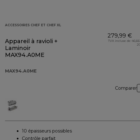
ACCESSOIRES CHEF ET CHEF XL
279,99 €
Appareil à ravioli +
TVA incluse de 46,66
2
Laminoir
MAX94.A0ME
MAX94.A0ME
Comparer
10 épaisseurs possibles
Contrôle parfait