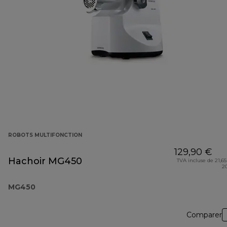
ROBOTS MULTIFONCTION
129,90 €
Hachoir MG450
TVA incluse de 21,65
2
MG450
Comparer