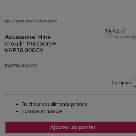
MULTITASKER ATTACHMENTS
39,90 €
Accessoire Mini-
TVA incluse de 6,65
2
moulin Prospero+
KAP30.000GY
KAP30.000GY
Comparer
Fraîcheur des aliments garantie
Robuste et durable
Ajouter au panier