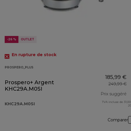
-26 %
OUTLET
En rupture de stock
PROSPERO_PLUS
185,99 €
Prospero+ Argent
249,99 €
KHC29A.M0SI
Prix suggéré
TVA incluse de 31,00
pr
KHC29A.M0SI
2
Comparer