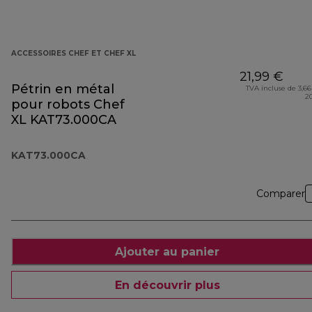
ACCESSOIRES CHEF ET CHEF XL
21,99 €
Pétrin en métal
TVA incluse de 3,66
2
pour robots Chef
XL KAT73.000CA
KAT73.000CA
Comparer
Ajouter au panier
En découvrir plus