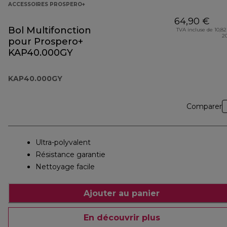
ACCESSOIRES PROSPERO+
64,90 €
Bol Multifonction
TVA incluse de 10,82
2
pour Prospero+
KAP40.000GY
KAP40.000GY
Comparer
Ultra-polyvalent
Résistance garantie
Nettoyage facile
Ajouter au panier
En découvrir plus