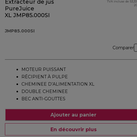
Extracteur de jus
TVA incluse de 53,33
2
PureJuice
XL JMP85.000SI
JMP85.000SI
Comparer
MOTEUR PUISSANT
RÉCIPIENT À PULPE
CHEMINEE D’ALIMENTATION XL
DOUBLE CHEMINEE
BEC ANTI-GOUTTES
Ajouter au panier
En découvrir plus