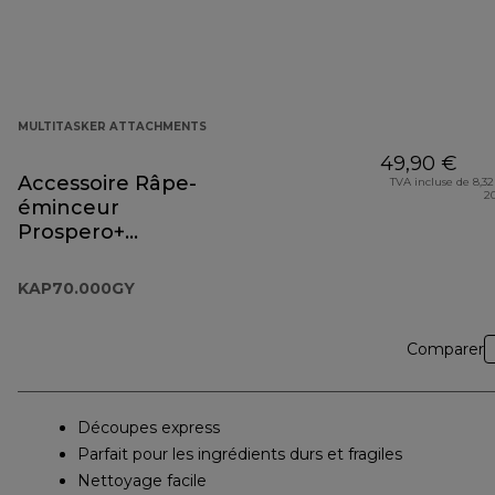
MULTITASKER ATTACHMENTS
49,90 €
Accessoire Râpe-
TVA incluse de 8,32
2
éminceur
Prospero+
KAP70.000GY
KAP70.000GY
Comparer
Découpes express
Parfait pour les ingrédients durs et fragiles
Nettoyage facile