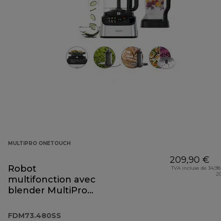
MULTIPRO ONETOUCH
209,90 €
Robot
TVA incluse de 34,98
2
multifonction avec
blender MultiPro
OneTouch
FDM73.480SS
FDM73.480SS