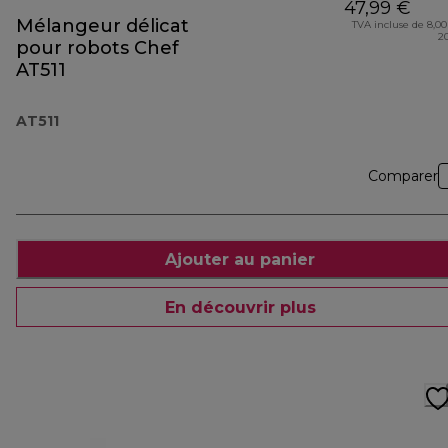
47,99 €
Mélangeur délicat
TVA incluse de 8,00
2
pour robots Chef
AT511
AT511
Comparer
Ajouter au panier
En découvrir plus