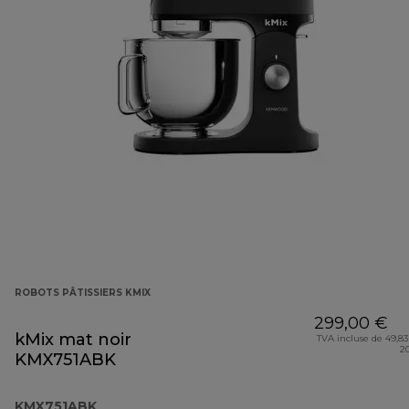
ROBOTS PÂTISSIERS KMIX
299,00 €
kMix mat noir
TVA incluse de 49,83
2
KMX751ABK
KMX751ABK