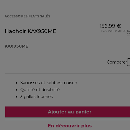
ACCESSOIRES PLATS SALÉS
156,99 €
Hachoir KAX950ME
TVA incluse de 26,16
2
KAX950ME
Comparer
Saucisses et kébbés maison
Qualité et durabilité
3 grilles fournies
Ajouter au panier
En découvrir plus