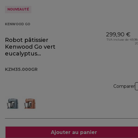
NOUVEAUTÉ
KENWOOD GO
299,90 €
Robot pâtissier
TVA incluse de 49,98
2
Kenwood Go vert
eucalyptus
KZM35.000GR
KZM35.000GR
Comparer
Ajouter au panier