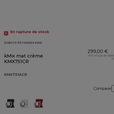
En rupture de stock
ROBOTS PÂTISSIERS KMIX
299,00 €
kMix mat crème
TVA incluse de 49,83
2
KMX751CR
KMX751ACR
Comparer