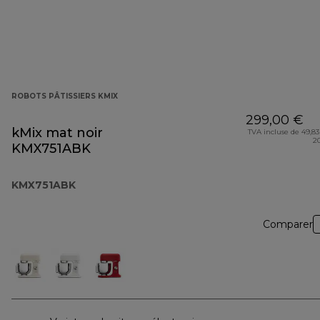
ROBOTS PÂTISSIERS KMIX
299,00 €
kMix mat noir
TVA incluse de 49,83
2
KMX751ABK
KMX751ABK
Comparer