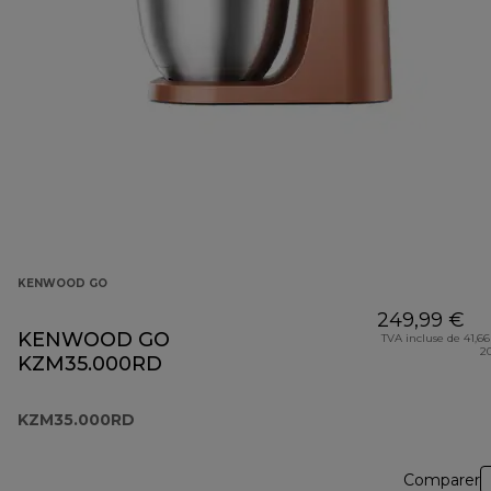
KENWOOD GO
249,99 €
KENWOOD GO
TVA incluse de 41,66
2
KZM35.000RD
KZM35.000RD
Comparer