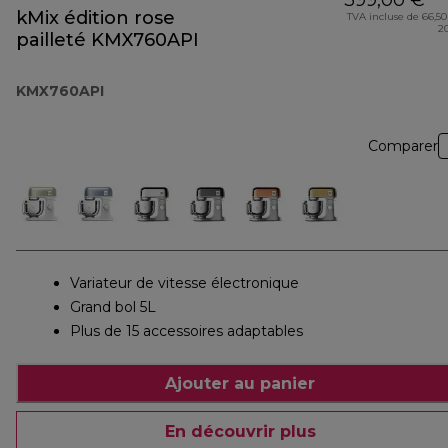
399,00 €
kMix édition rose
TVA incluse de 66,50
2
pailleté KMX760API
KMX760API
Comparer
Variateur de vitesse électronique
Grand bol 5L
Plus de 15 accessoires adaptables
Ajouter au panier
En découvrir plus