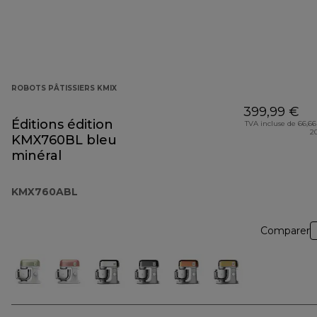
ROBOTS PÂTISSIERS KMIX
399,99 €
Éditions édition
TVA incluse de 66,66
2
KMX760BL bleu
minéral
KMX760ABL
Comparer