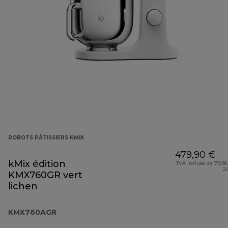
ROBOTS PÂTISSIERS KMIX
479,90 €
kMix édition
TVA incluse de 79,98
2
KMX760GR vert
lichen
KMX760AGR