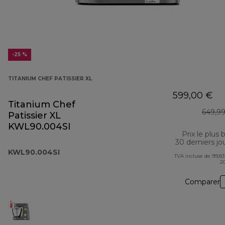
-25 %
TITANIUM CHEF PATISSIER XL
599,00 €
Titanium Chef
649,9
Patissier XL
KWL90.004SI
Prix le plus 
30 derniers jo
KWL90.004SI
TVA incluse de 99,83
2
Comparer