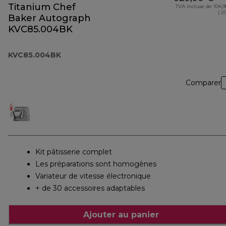
Titanium Chef
TVA incluse de 104,
( 2
Baker Autograph
KVC85.004BK
KVC85.004BK
Comparer
Kit pâtisserie complet
Les préparations sont homogènes
Variateur de vitesse électronique
+ de 30 accessoires adaptables
Ajouter au panier