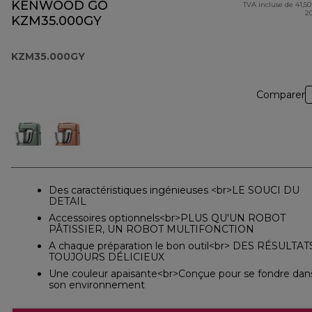
KENWOOD GO
TVA incluse de 41,50
2
KZM35.000GY
KZM35.000GY
Comparer
Des caractéristiques ingénieuses <br>LE SOUCI DU
DETAIL
Accessoires optionnels<br>PLUS QU'UN ROBOT
PÂTISSIER, UN ROBOT MULTIFONCTION
A chaque préparation le bon outil<br> DES RÉSULTAT
TOUJOURS DÉLICIEUX
Une couleur apaisante<br>Conçue pour se fondre dan
son environnement