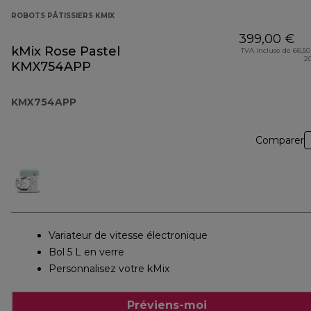
ROBOTS PÂTISSIERS KMIX
399,00 €
kMix Rose Pastel
TVA incluse de 66,50
2
KMX754APP
KMX754APP
Comparer
Variateur de vitesse électronique
Bol 5 L en verre
Personnalisez votre kMix
Préviens-moi