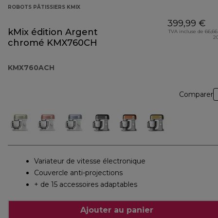
ROBOTS PÂTISSIERS KMIX
399,99 €
kMix édition Argent
TVA incluse de 66,66
2
chromé KMX760CH
KMX760ACH
Comparer
Variateur de vitesse électronique
Couvercle anti-projections
+ de 15 accessoires adaptables
Ajouter au panier