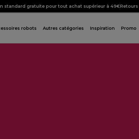
on standard gratuite pour tout achat supérieur à 49€
Retours 
essoires robots
Autres catégories
Inspiration
Promo