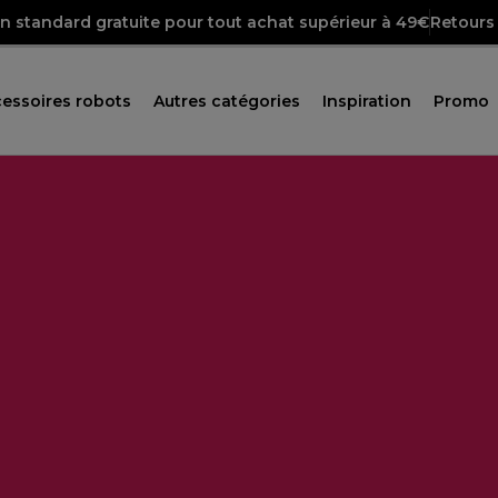
on standard gratuite pour tout achat supérieur à 49€
Retours 
essoires robots
Autres catégories
Inspiration
Promo