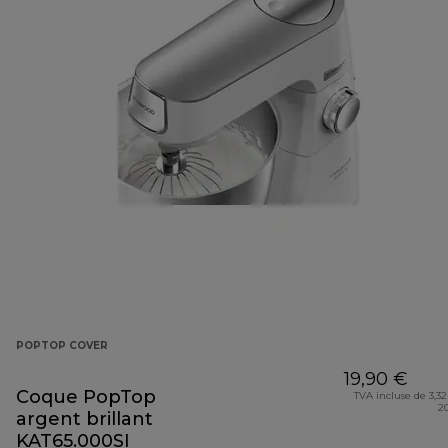
POPTOP COVER
19,90 €
Coque PopTop
TVA incluse de 3,32
2
argent brillant
KAT65.000SI