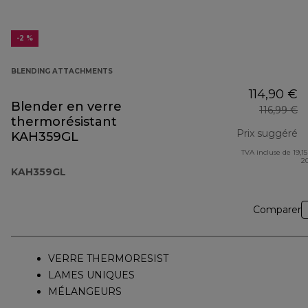
-2 %
BLENDING ATTACHMENTS
114,90 €
Blender en verre
116,99 €
thermorésistant
Prix suggéré
KAH359GL
TVA incluse de 19,15
pr
2
KAH359GL
Comparer
VERRE THERMORESIST
LAMES UNIQUES
MÉLANGEURS