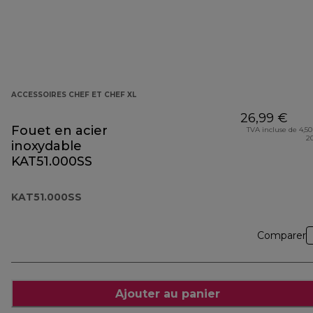
ACCESSOIRES CHEF ET CHEF XL
26,99 €
Fouet en acier
TVA incluse de 4,50
2
inoxydable
KAT51.000SS
KAT51.000SS
Comparer
Ajouter au panier