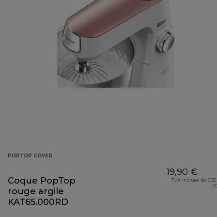
POPTOP COVER
19,90 €
Coque PopTop
TVA incluse de 3,32
2
rouge argile
KAT65.000RD