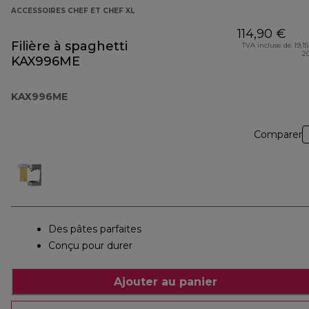
ACCESSOIRES CHEF ET CHEF XL
114,90 €
Filière à spaghetti
TVA incluse de 19,15
2
KAX996ME
KAX996ME
Comparer
Des pâtes parfaites
Conçu pour durer
Ajouter au panier