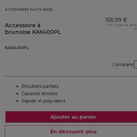
ACCESSOIRES PLATS SALÉS
156,99 €
Accessoire à
TVA incluse de 26,16
2
brunoise KAX400PL
KAX400PL
Comparer
Résultats parfaits
Capacité illimitée
Rapide et polyvalent
Ajouter au panier
En découvrir plus