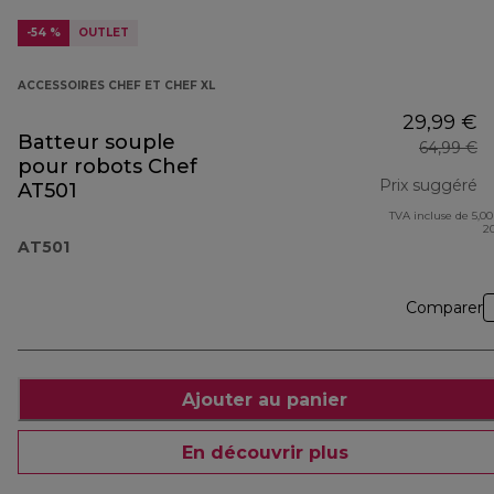
-54 %
OUTLET
ACCESSOIRES CHEF ET CHEF XL
29,99 €
Batteur souple
64,99 €
pour robots Chef
Prix suggéré
AT501
TVA incluse de 5,00
pr
2
AT501
Comparer
Ajouter au panier
En découvrir plus