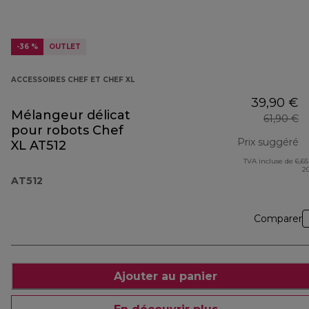
-36 %
OUTLET
ACCESSOIRES CHEF ET CHEF XL
39,90 €
Mélangeur délicat
61,90 €
pour robots Chef
Prix suggéré
XL AT512
TVA incluse de 6,65
pr
2
AT512
Comparer
Ajouter au panier