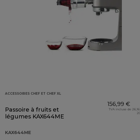
ACCESSOIRES CHEF ET CHEF XL
156,99 €
Passoire à fruits et
TVA incluse de 26,16
2
légumes KAX644ME
KAX644ME