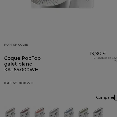
POPTOP COVER
19,90 €
Coque PopTop
TVA incluse de 3,32
2
galet blanc
KAT65.000WH
KAT65.000WH
Comparer