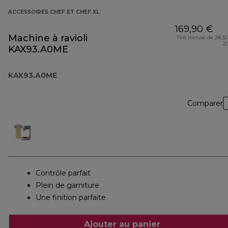
ACCESSOIRES CHEF ET CHEF XL
169,90 €
Machine à ravioli
TVA incluse de 28,32
2
KAX93.A0ME
KAX93.A0ME
Comparer
Contrôle parfait
Plein de garniture
Une finition parfaite
Ajouter au panier