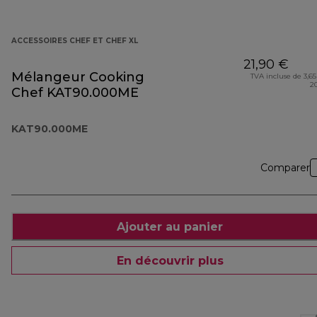
ACCESSOIRES CHEF ET CHEF XL
21,90 €
Mélangeur Cooking
TVA incluse de 3,65
2
Chef KAT90.000ME
KAT90.000ME
Comparer
Ajouter au panier
En découvrir plus