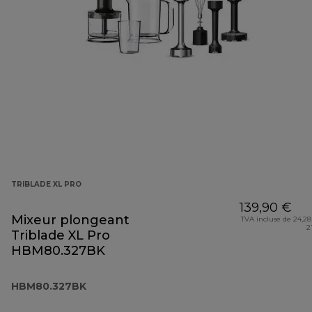
TRIBLADE XL PRO
139,90 €
Mixeur plongeant
TVA incluse de 24,28
2
Triblade XL Pro
HBM80.327BK
HBM80.327BK