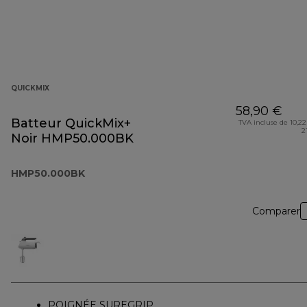
QUICKMIX
58,90 €
Batteur QuickMix+
TVA incluse de 10,22
2
Noir HMP50.000BK
HMP50.000BK
Comparer
POIGNÉE SUREGRIP