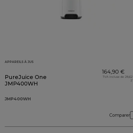
APPAREILS À JUS
164,90 €
PureJuice One
TVA incluse de 28,62
2
JMP400WH
JMP400WH
Comparer