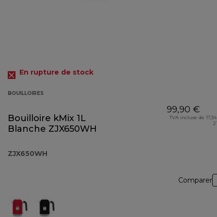
En rupture de stock
BOUILLOIRES
99,90 €
Bouilloire kMix 1L
TVA incluse de 17,34
2
Blanche ZJX650WH
ZJX650WH
Comparer