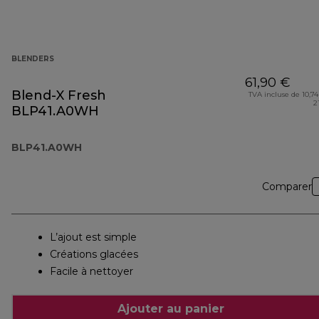
BLENDERS
61,90 €
Blend-X Fresh
TVA incluse de 10,74
2
BLP41.A0WH
BLP41.A0WH
Comparer
L’ajout est simple
Créations glacées
Facile à nettoyer
Ajouter au panier