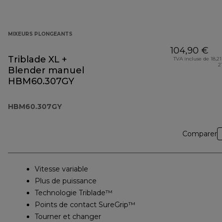
MIXEURS PLONGEANTS
104,90 €
Triblade XL +
TVA incluse de 18,21
2
Blender manuel
HBM60.307GY
HBM60.307GY
Comparer
Vitesse variable
Plus de puissance
Technologie Triblade™
Points de contact SureGrip™
Tourner et changer