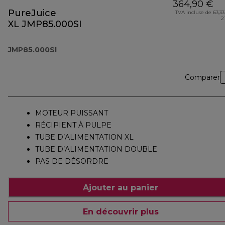
364,90 €
PureJuice
TVA incluse de 63,33
2
XL JMP85.000SI
JMP85.000SI
Comparer
MOTEUR PUISSANT
RÉCIPIENT À PULPE
TUBE D’ALIMENTATION XL
TUBE D’ALIMENTATION DOUBLE
PAS DE DÉSORDRE
Ajouter au panier
En découvrir plus