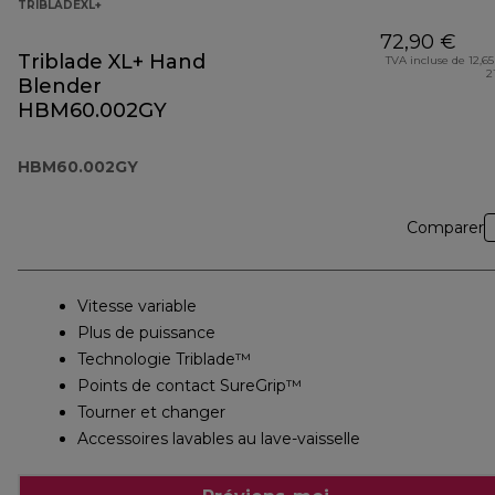
TRIBLADEXL+
72,90 €
Triblade XL+ Hand
TVA incluse de 12,65
2
Blender
HBM60.002GY
HBM60.002GY
Comparer
Vitesse variable
Plus de puissance
Technologie Triblade™
Points de contact SureGrip™
Tourner et changer
Accessoires lavables au lave-vaisselle