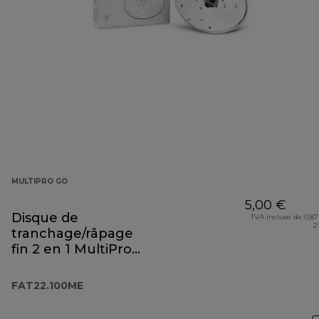
MULTIPRO GO
5,00 €
Disque de
TVA incluse de 0,87
2
tranchage/râpage
fin 2 en 1 MultiPro
Go FAT22.100ME
FAT22.100ME