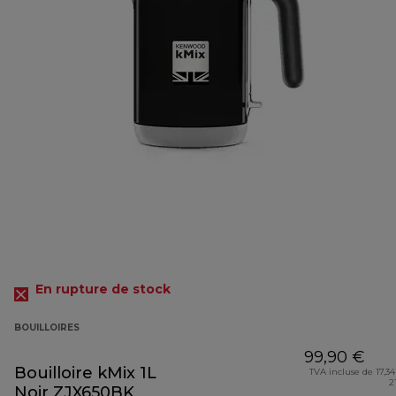
En rupture de stock
BOUILLOIRES
99,90 €
Bouilloire kMix 1L
TVA incluse de 17,34
2
Noir ZJX650BK