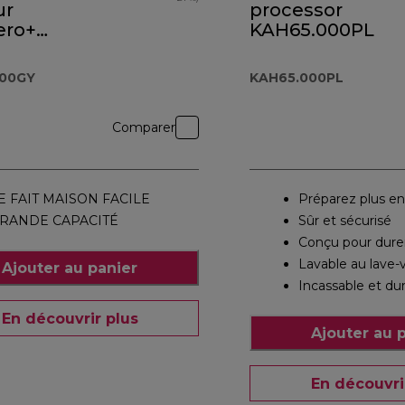
ur
processor
ero+
KAH65.000PL
.000GY
000GY
KAH65.000PL
Comparer
E FAIT MAISON FACILE
Préparez plus en
RANDE CAPACITÉ
Sûr et sécurisé
Conçu pour dure
Lavable au lave-v
Ajouter au panier
Incassable et du
En découvrir plus
Ajouter au 
En découvri