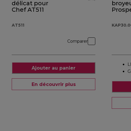
délicat pour
broye
Chef AT511
Prosp
KAP30
AT511
KAP30.
Comparer
L
Ajouter au panier
G
En découvrir plus