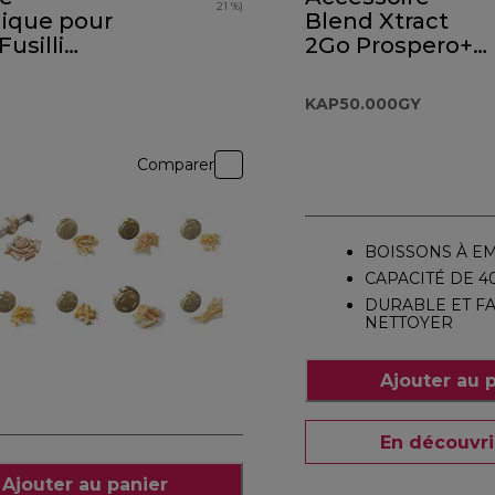
21 %)
lique pour
Blend Xtract
Fusilli
2Go Prospero+
KAP50.000GY
KAP50.000GY
Comparer
BOISSONS À E
CAPACITÉ DE 4
DURABLE ET FA
NETTOYER
Ajouter au 
En découvri
Ajouter au panier