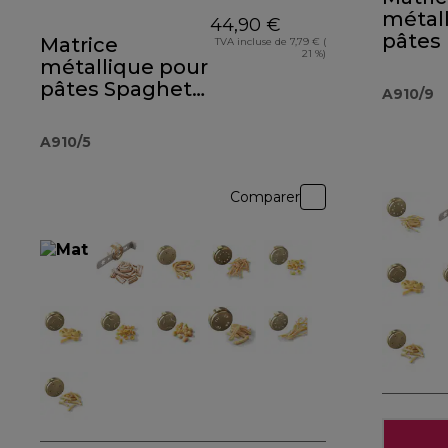
métal
44,90 €
pâtes 
Matrice
TVA incluse de 7,79 € (
21 %)
A910
métallique pour
pâtes Spaghetti
A910/9
Quadri A910
A910/5
Comparer