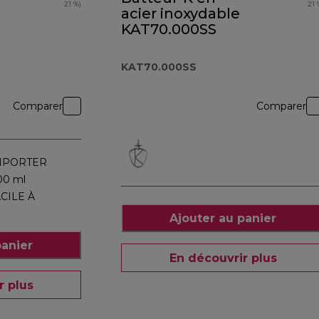
21 %)
21 
acier inoxydable
KAT70.000SS
KAT70.000SS
Comparer
Comparer
MPORTER
00 ml
CILE À
Ajouter au panier
panier
En découvrir plus
r plus