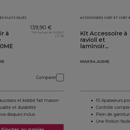
ES PLATS SALÉS
ACCESSOIRES CHEF ET CHEF 
139,90 €
r à
Kit Accessoire à
TVA incluse de 24,28 €
( 21 %)
e
ravioli et
50ME
laminoir
MAX94.A0ME
ME
MAX94.A0ME
Comparer
aucisses et kebbé fait maison
10 épaisseurs po
ualité et durabilité
Contrôle comple
rois disques inclus
Plein de garnitu
Une finition facil
Ajouter au panier