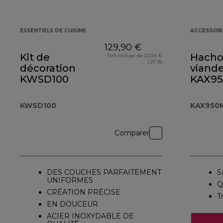
ESSENTIELS DE CUISINE
ACCESSOIR
129,90 €
Kit de
Hachoi
TVA incluse de 22,54 €
( 21 %)
décoration
viand
KWSD100
KAX9
KWSD100
KAX950
Comparer
DES COUCHES PARFAITEMENT
S
UNIFORMES
Q
CRÉATION PRÉCISE
T
EN DOUCEUR
ACIER INOXYDABLE DE