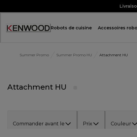
Skip
Livrais
to
Content
Robots de cuisine
Accessoires robo
Accessibility
Statement
Summer Promo
Summer Promo HU
Attachment HU
Attachment HU
Commander avant le
Prix
Couleur