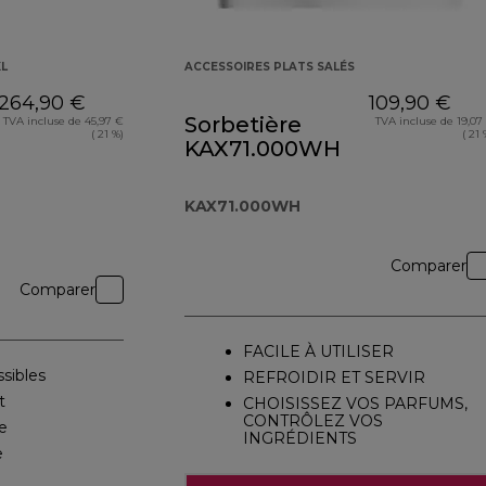
XL
ACCESSOIRES PLATS SALÉS
264,90 €
109,90 €
Sorbetière
TVA incluse de 45,97 €
TVA incluse de 19,07
( 21 %)
( 21 
KAX71.000WH
KAX71.000WH
Comparer
Comparer
FACILE À UTILISER
ssibles
REFROIDIR ET SERVIR
t
CHOISISSEZ VOS PARFUMS,
CONTRÔLEZ VOS
re
INGRÉDIENTS
e