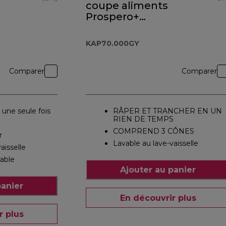
coupe aliments
Prospero+
KAP70.000GY
KAP70.000GY
Comparer
Comparer
 une seule fois
RÂPER ET TRANCHER EN UN
RIEN DE TEMPS
COMPREND 3 CÔNES
r
Lavable au lave-vaisselle
aisselle
rable
Ajouter au panier
panier
En découvrir plus
r plus