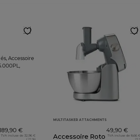
MULTITASKER ATTACHMENTS
189,90 €
49,90 €
Accessoire Roto
TVA incluse de 32,96 €
TVA incluse de 8,66 €
( 21 %)
21 