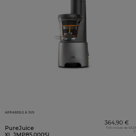
APPAREILS À JUS
364,90 €
PureJuice
TVA incluse de 63,33
2
XL JMP85.000SI