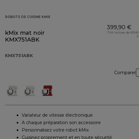
ROBOTS DE CUISINE KMIX
399,90 €
kMix mat noir
TVA incluse de 69,40
2
KMX751ABK
KMX751ABK
Comparer
Variateur de vitesse électronique
A chaque préparation son accessoire
Personnalisez votre robot kMix
Cuisinez proprement et en toute sécurité