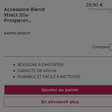
39,90 €
Accessoire Blend
TVA incluse de 6,92
2
Xtract 2Go
Prospero+
KAP50.000GY
KAP50.000GY
Comparer
BOISSONS À EMPORTER
CAPACITÉ DE 400 ml
DURABLE ET FACILE À NETTOYER
Ajouter au panier
En découvrir plus