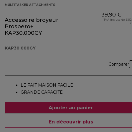
MULTITASKER ATTACHMENTS
39,90 €
Accessoire broyeur
TVA incluse de 6,92
2
Prospero+
KAP30.000GY
KAP30.000GY
Comparer
LE FAIT MAISON FACILE
GRANDE CAPACITÉ
Ajouter au panier
En découvrir plus