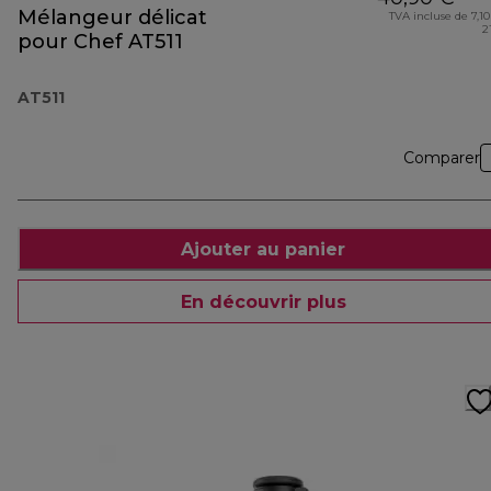
Mélangeur délicat
TVA incluse de 7,10
2
pour Chef AT511
AT511
Comparer
Ajouter au panier
En découvrir plus