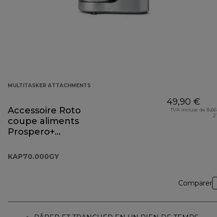
MULTITASKER ATTACHMENTS
49,90 €
Accessoire Roto
TVA incluse de 8,66
2
coupe aliments
Prospero+
KAP70.000GY
KAP70.000GY
Comparer