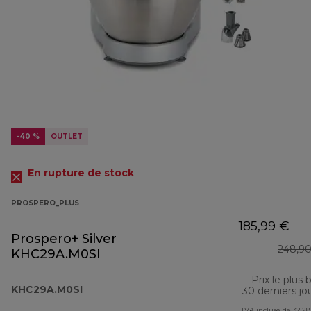
-40 %
OUTLET
En rupture de stock
PROSPERO_PLUS
185,99 €
Prospero+ Silver
248,90
KHC29A.M0SI
Prix le plus 
KHC29A.M0SI
30 derniers jo
TVA incluse de 32,28