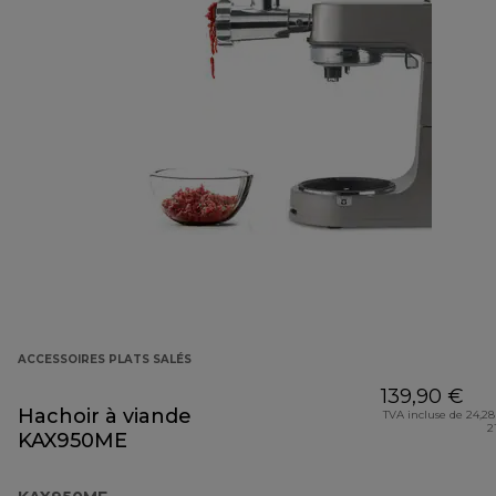
ACCESSOIRES PLATS SALÉS
139,90 €
Hachoir à viande
TVA incluse de 24,28
2
KAX950ME