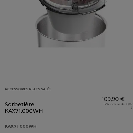
ACCESSOIRES PLATS SALÉS
109,90 €
Sorbetière
TVA incluse de 19,07
2
KAX71.000WH
KAX71.000WH