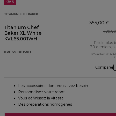
-39 %
TITANIUM CHEF BAKER
355,00 €
Titanium Chef
409,00
Baker XL White
KVL65.001WH
Prix le plus 
30 derniers jo
KVL65.001WH
TVA incluse de 61,61
2
Comparer
Les accessoires dont vous avez besoin
Personnalisez votre robot
Vous définissez la vitesse
Des préparations homogènes