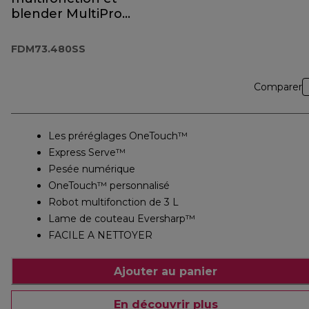
blender MultiPro
OneTouch
FDM73.480SS
FDM73.480SS
Comparer
Les préréglages OneTouch™
Express Serve™
Pesée numérique
OneTouch™ personnalisé
Robot multifonction de 3 L
Lame de couteau Eversharp™
FACILE A NETTOYER
Ajouter au panier
En découvrir plus