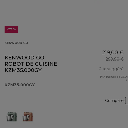
-27 %
KENWOOD GO
219,00 €
KENWOOD GO
299,90 €
ROBOT DE CUISINE
Prix suggéré
KZM35.000GY
TVA incluse de 38,01
pr
2
KZM35.000GY
Comparer