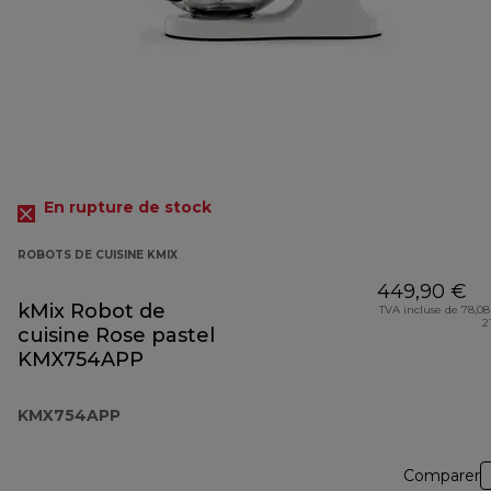
En rupture de stock
ROBOTS DE CUISINE KMIX
449,90 €
kMix Robot de
TVA incluse de 78,08
2
cuisine Rose pastel
KMX754APP
KMX754APP
Comparer