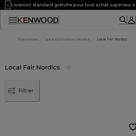
Skip
Livraison standard gratuite pour tout achat supérieur 
to
Content
Accessibility
Statement
Promotions
Local promotions Nordics
Local Fair Nordics
Local Fair Nordics
Filtrer