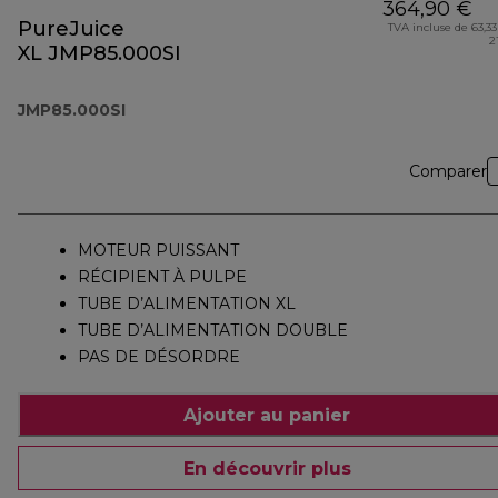
364,90 €
PureJuice
TVA incluse de 63,33
2
XL JMP85.000SI
JMP85.000SI
Comparer
MOTEUR PUISSANT
RÉCIPIENT À PULPE
TUBE D’ALIMENTATION XL
TUBE D’ALIMENTATION DOUBLE
PAS DE DÉSORDRE
Ajouter au panier
En découvrir plus