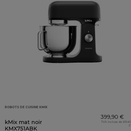
ROBOTS DE CUISINE KMIX
399,90 €
kMix mat noir
TVA incluse de 69,40
2
KMX751ABK