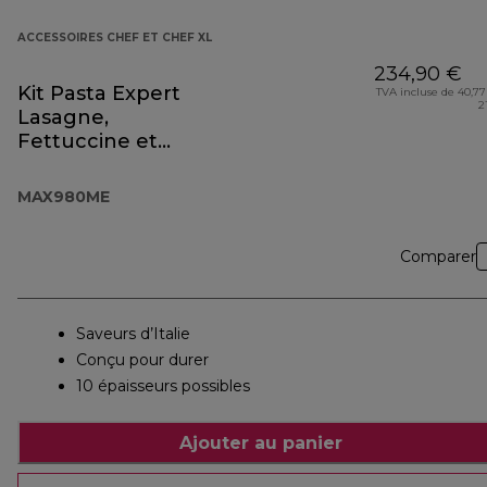
ACCESSOIRES CHEF ET CHEF XL
234,90 €
Kit Pasta Expert
TVA incluse de 40,77
2
Lasagne,
Fettuccine et
Spaghetti
MAX980ME
MAX980ME
Comparer
Saveurs d’Italie
Conçu pour durer
10 épaisseurs possibles
Ajouter au panier