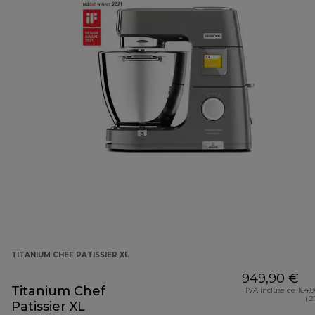
TITANIUM CHEF PATISSIER XL
949,90 €
Titanium Chef
TVA incluse de 164,
( 2
Patissier XL