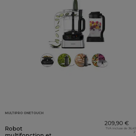
MULTIPRO ONETOUCH
209,90 €
Robot
TVA incluse de 36,43
2
multifonction et