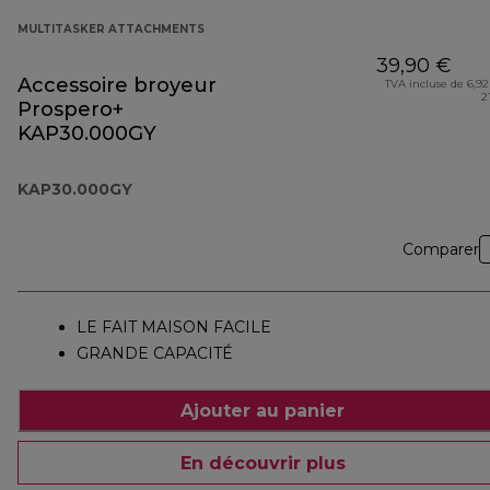
MULTITASKER ATTACHMENTS
39,90 €
Accessoire broyeur
TVA incluse de 6,92
2
Prospero+
KAP30.000GY
KAP30.000GY
Comparer
LE FAIT MAISON FACILE
GRANDE CAPACITÉ
Ajouter au panier
En découvrir plus