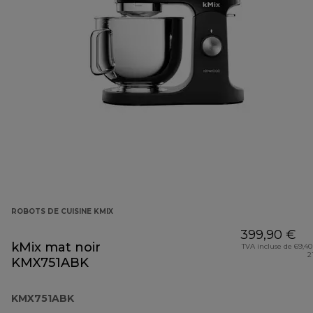
ROBOTS DE CUISINE KMIX
399,90 €
kMix mat noir
TVA incluse de 69,40
2
KMX751ABK
KMX751ABK