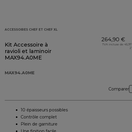
ACCESSOIRES CHEF ET CHEF XL
264,90 €
Kit Accessoire à
TVA incluse de 45,97
2
ravioli et laminoir
MAX94.A0ME
MAX94.A0ME
Comparer
10 épaisseurs possibles
Contrôle complet
Plein de garniture
Une finition facile