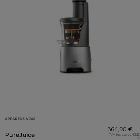
APPAREILS À JUS
364,90 €
PureJuice
TVA incluse de 63,33
2