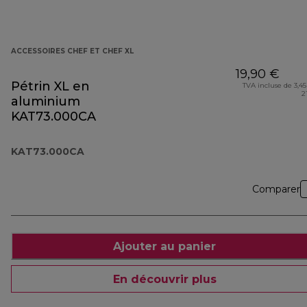
ACCESSOIRES CHEF ET CHEF XL
19,90 €
Pétrin XL en
TVA incluse de 3,45
2
aluminium
KAT73.000CA
KAT73.000CA
Comparer
Ajouter au panier
En découvrir plus