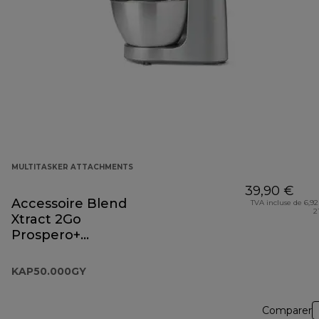
MULTITASKER ATTACHMENTS
39,90 €
Accessoire Blend
TVA incluse de 6,92
2
Xtract 2Go
Prospero+
KAP50.000GY
KAP50.000GY
Comparer