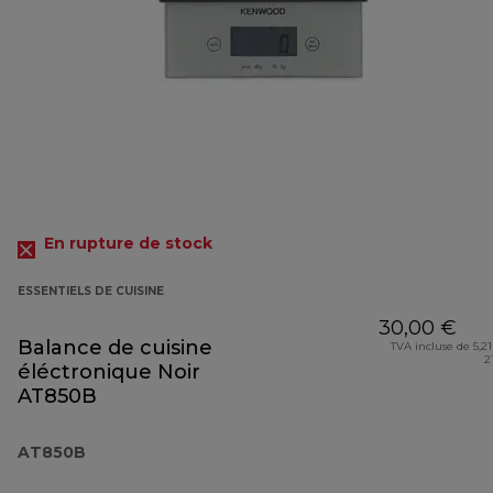
En rupture de stock
ESSENTIELS DE CUISINE
30,00 €
Balance de cuisine
TVA incluse de 5,21
2
éléctronique Noir
AT850B
AT850B