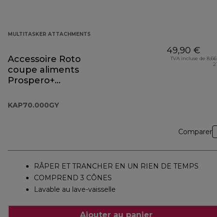
MULTITASKER ATTACHMENTS
49,90 €
Accessoire Roto
TVA incluse de 8,66
2
coupe aliments
Prospero+
KAP70.000GY
KAP70.000GY
Comparer
RÂPER ET TRANCHER EN UN RIEN DE TEMPS
COMPREND 3 CÔNES
Lavable au lave-vaisselle
Ajouter au panier