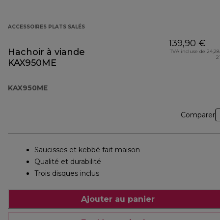
ACCESSOIRES PLATS SALÉS
139,90 €
Hachoir à viande
TVA incluse de 24,28
2
KAX950ME
KAX950ME
Comparer
Saucisses et kebbé fait maison
Qualité et durabilité
Trois disques inclus
Ajouter au panier