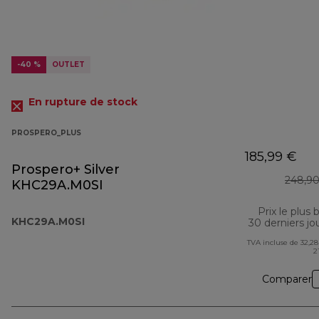
-40 %
OUTLET
En rupture de stock
PROSPERO_PLUS
185,99 €
Prospero+ Silver
248,90
KHC29A.M0SI
Prix le plus 
KHC29A.M0SI
30 derniers jo
TVA incluse de 32,28
2
Comparer