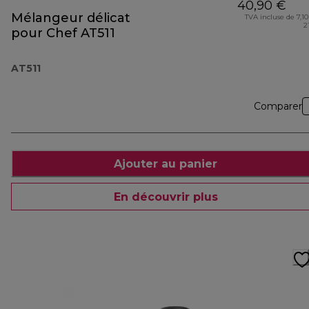
40,90 €
Mélangeur délicat
TVA incluse de 7,10
2
pour Chef AT511
AT511
Comparer
Ajouter au panier
En découvrir plus