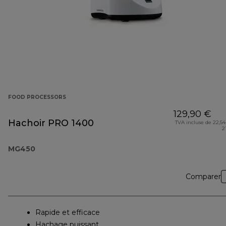
FOOD PROCESSORS
129,90 €
Hachoir PRO 1400
TVA incluse de 22,54
2
MG450
Comparer
Rapide et efficace
Hachage puissant