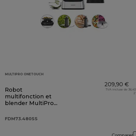
MULTIPRO ONETOUCH
209,90 €
Robot
TVA incluse de 36,43
2
multifonction et
blender MultiPro
OneTouch
FDM73.480SS
FDM73.480SS
Comparer