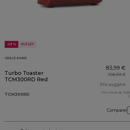
-23 %
OUTLET
GRILLE-PAINS
83,99 €
Turbo Toaster
108,99 €
TCM300RD Red
Prix suggéré
TVA incluse de 14,58
pr
TCM300RD
2
Comparer