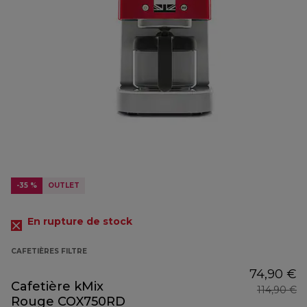
-35 %
OUTLET
En rupture de stock
CAFETIÈRES FILTRE
74,90 €
Cafetière kMix
114,90 €
Rouge COX750RD