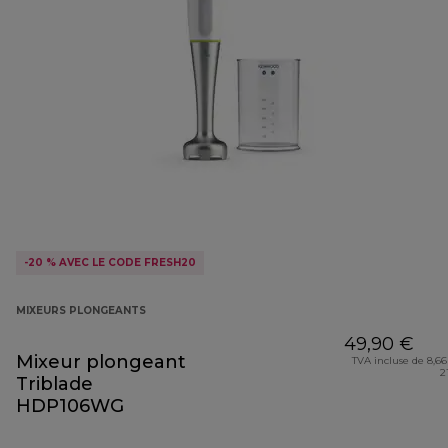
-20 % AVEC LE CODE FRESH20
MIXEURS PLONGEANTS
49,90 €
Mixeur plongeant
TVA incluse de 8,66
2
Triblade
HDP106WG