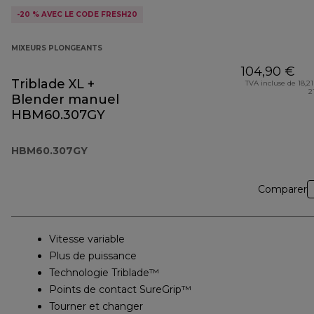
-20 % AVEC LE CODE FRESH20
MIXEURS PLONGEANTS
104,90 €
Triblade XL +
TVA incluse de 18,21
2
Blender manuel
HBM60.307GY
HBM60.307GY
Comparer
Vitesse variable
Plus de puissance
Technologie Triblade™
Points de contact SureGrip™
Tourner et changer