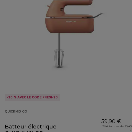
-20 % AVEC LE CODE FRESH20
QUICKMIX GO
59,90 €
Batteur électrique
TVA incluse de 10,40
2