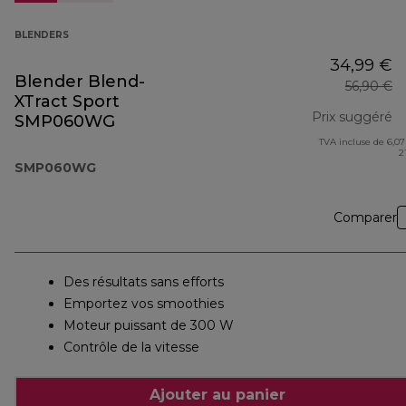
BLENDERS
34,99 €
Blender Blend-
56,90 €
XTract Sport
Prix suggéré
SMP060WG
TVA incluse de 6,07
pr
2
SMP060WG
Comparer
Des résultats sans efforts
Emportez vos smoothies
Moteur puissant de 300 W
Contrôle de la vitesse
Ajouter au panier