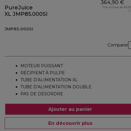
364,90 €
PureJuice
TVA incluse de 63,33
2
XL JMP85.000SI
JMP85.000SI
Comparer
MOTEUR PUISSANT
RÉCIPIENT À PULPE
TUBE D’ALIMENTATION XL
TUBE D’ALIMENTATION DOUBLE
PAS DE DÉSORDRE
Ajouter au panier
En découvrir plus