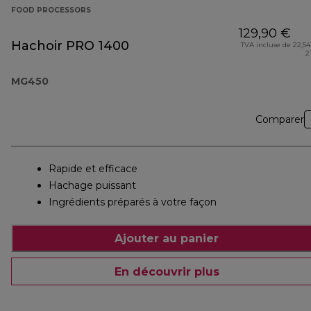
FOOD PROCESSORS
129,90 €
Hachoir PRO 1400
TVA incluse de 22,54
2
MG450
Comparer
Rapide et efficace
Hachage puissant
Ingrédients préparés à votre façon
Ajouter au panier
En découvrir plus