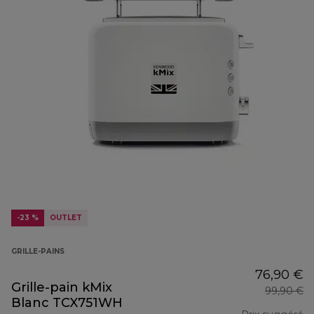
-23 %
OUTLET
GRILLE-PAINS
76,90 €
Grille-pain kMix
99,90 €
Blanc TCX751WH