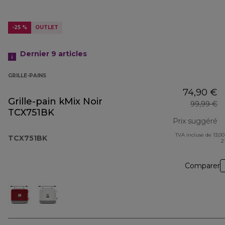
-25 %
OUTLET
Dernier 9
articles
GRILLE-PAINS
74,90 €
Grille-pain kMix Noir
99,99 €
TCX751BK
Prix suggéré
TVA incluse de 13,00
pr
TCX751BK
2
Comparer