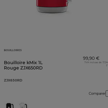
BOUILLOIRES
99,90 €
Bouilloire kMix 1L
TVA incluse de 17,34
2
Rouge ZJX650RD
ZJX650RD
Comparer