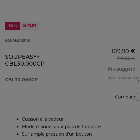
-50 %
OUTLET
SOUPMAKERS
109,90 €
SOUPEASY+
219,90 €
CBL30.000CP
Prix suggéré
TVA incluse de 19,07
pr
CBL30.000CP
2
Comparer
Cuisson à la vapeur
Mode manuel pour plus de flexibilité
Sur simple pression d’un bouton