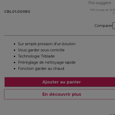
Prix suggéré
TVA incluse de 12,13
pr
CBL01.000BS
2
Comparer
Sur simple pression d’un bouton
Vous garder sous contrôle
Technologie Triblade
Préréglage de nettoyage rapide
Fonction garder au chaud
Ajouter au panier
En découvrir plus