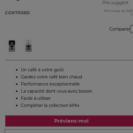
Prix suggéré
TVA incluse de 13,00
pr
COX750RD
2
Comparer
Un café à votre goût
Gardez votre café bien chaud
Performance exceptionnelle
La capacité dont vous avez besoin
Facile à utiliser
Compléter la collection kMix
Préviens-moi