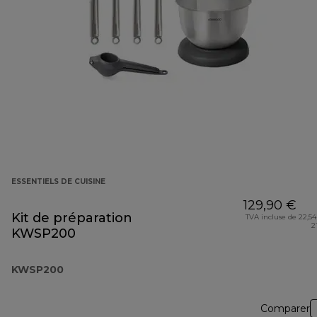
ESSENTIELS DE CUISINE
129,90 €
Kit de préparation
TVA incluse de 22,54
2
KWSP200
KWSP200
Comparer