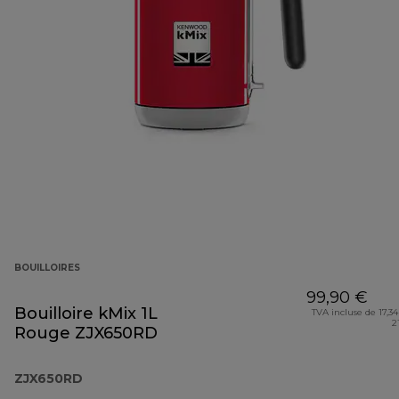
BOUILLOIRES
99,90 €
Bouilloire kMix 1L
TVA incluse de 17,34
2
Rouge ZJX650RD
ZJX650RD