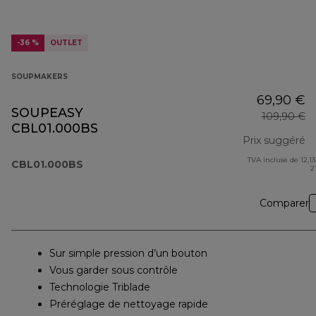
-36 %
OUTLET
SOUPMAKERS
69,90 €
SOUPEASY
109,90 €
CBL01.000BS
Prix suggéré
TVA incluse de 12,13
pr
CBL01.000BS
2
Comparer
Sur simple pression d’un bouton
Vous garder sous contrôle
Technologie Triblade
Préréglage de nettoyage rapide