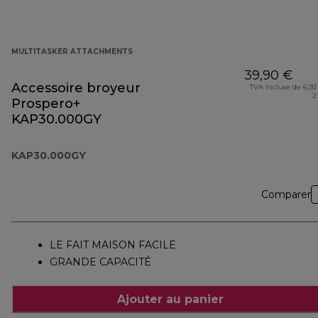
MULTITASKER ATTACHMENTS
39,90 €
Accessoire broyeur
TVA incluse de 6,92
2
Prospero+
KAP30.000GY
KAP30.000GY
Comparer
LE FAIT MAISON FACILE
GRANDE CAPACITÉ
Ajouter au panier