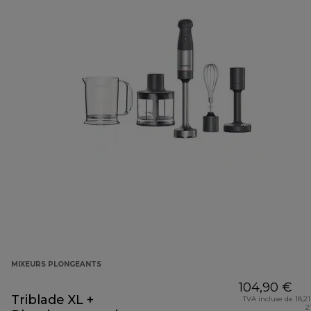
MIXEURS PLONGEANTS
104,90 €
Triblade XL +
TVA incluse de 18,21
2