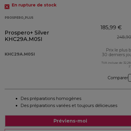
En rupture de stock
PROSPERO_PLUS
185,99 €
Prospero+ Silver
248,90
KHC29A.M0SI
Prix le plus 
KHC29A.M0SI
30 derniers jo
TVA incluse de 32,28
2
Comparer
Des préparations homogènes
Des préparations variées et toujours délicieuses
Préviens-moi