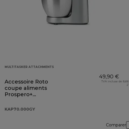
MULTITASKER ATTACHMENTS
49,90 €
Accessoire Roto
TVA incluse de 8,66
2
coupe aliments
Prospero+
KAP70.000GY
KAP70.000GY
Comparer