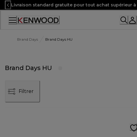
Skip
Livraison standard gratuite pour tout achat supérieur 
to
Content
Accessibility
Statement
Brand Days
Brand Days HU
Brand Days HU
Filtrer