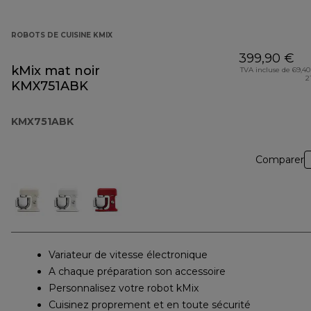
ROBOTS DE CUISINE KMIX
399,90 €
kMix mat noir
TVA incluse de 69,40
2
KMX751ABK
KMX751ABK
Comparer
Variateur de vitesse électronique
A chaque préparation son accessoire
Personnalisez votre robot kMix
Cuisinez proprement et en toute sécurité