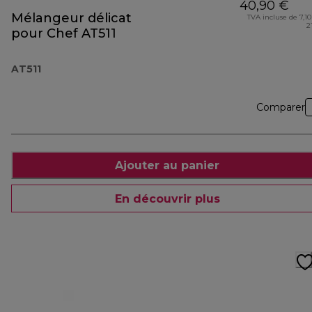
40,90 €
Mélangeur délicat
TVA incluse de 7,10
2
pour Chef AT511
AT511
Comparer
Ajouter au panier
En découvrir plus