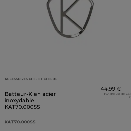
ACCESSOIRES CHEF ET CHEF XL
44,99 €
Batteur-K en acier
TVA incluse de 7,81
2
inoxydable
KAT70.000SS
KAT70.000SS