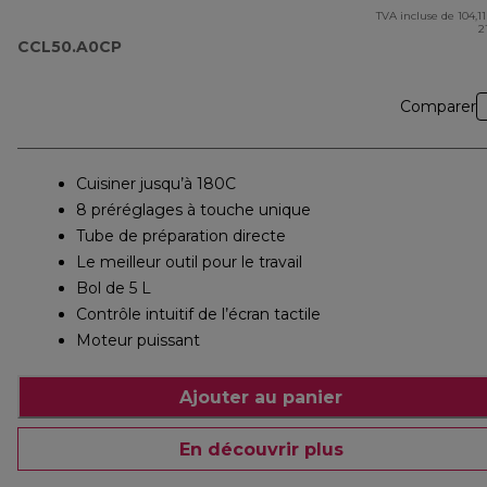
tout-en-un
TVA incluse de 104,11
pr
2
CCL50.A0CP
Comparer
Cuisiner jusqu’à 180C
8 préréglages à touche unique
Tube de préparation directe
Le meilleur outil pour le travail
Bol de 5 L
Contrôle intuitif de l’écran tactile
Moteur puissant
Ajouter au panier
En découvrir plus