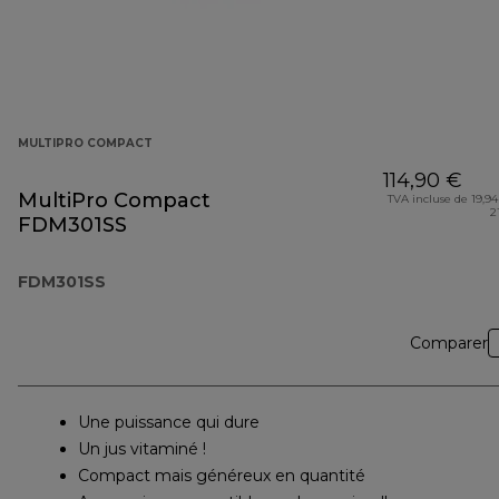
MULTIPRO COMPACT
114,90 €
MultiPro Compact
TVA incluse de 19,94
2
FDM301SS
FDM301SS
Comparer
Une puissance qui dure
Un jus vitaminé !
Compact mais généreux en quantité