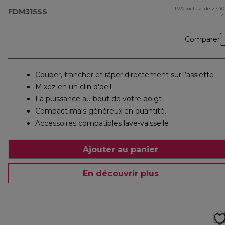
TVA incluse de 27,40
pr
FDM315SS
2
Comparer
Couper, trancher et râper directement sur l’assiette
Mixez en un clin d'oeil
La puissance au bout de votre doigt
Compact mais généreux en quantité.
Accessoires compatibles lave-vaisselle
Ajouter au panier
En découvrir plus