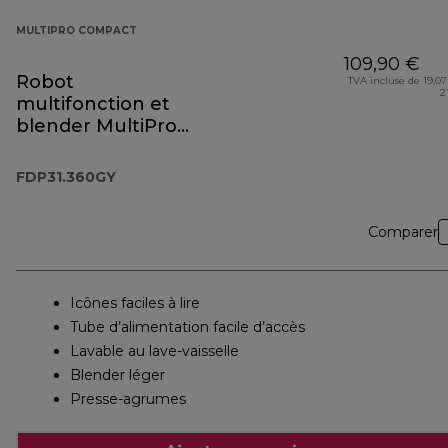
MULTIPRO COMPACT
109,90 €
Robot
TVA incluse de 19,07
2
multifonction et
blender MultiPro
Compact
FDP31.360GY
FDP31.360GY
Comparer
Icônes faciles à lire
Tube d’alimentation facile d’accès
Lavable au lave-vaisselle
Blender léger
Presse-agrumes