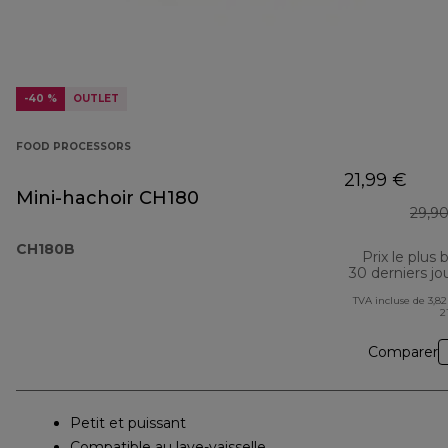
-40 %
OUTLET
FOOD PROCESSORS
21,99 €
Mini-hachoir CH180
29,9
CH180B
Prix le plus 
30 derniers jo
TVA incluse de 3,82
2
Comparer
Petit et puissant
Compatible au lave-vaisselle