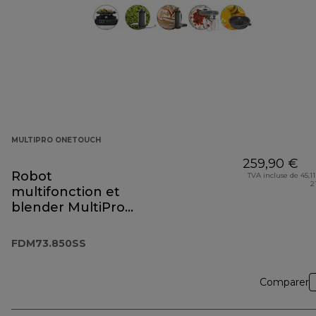
MULTIPRO ONETOUCH
259,90 €
Robot
TVA incluse de 45,11
2
multifonction et
blender MultiPro
OneTouch
FDM73.850SS
FDM73.850SS
Comparer