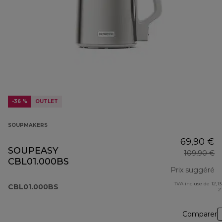
-36 %
OUTLET
SOUPMAKERS
69,90 €
SOUPEASY
109,90 €
CBL01.000BS
Prix suggéré
TVA incluse de 12,13
pr
CBL01.000BS
2
Comparer