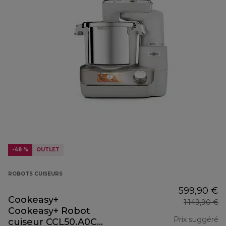
-48 %
OUTLET
ROBOTS CUISEURS
599,90 €
Cookeasy+
1 149,90 €
Cookeasy+ Robot
Prix suggéré
cuiseur CCL50.A0CP