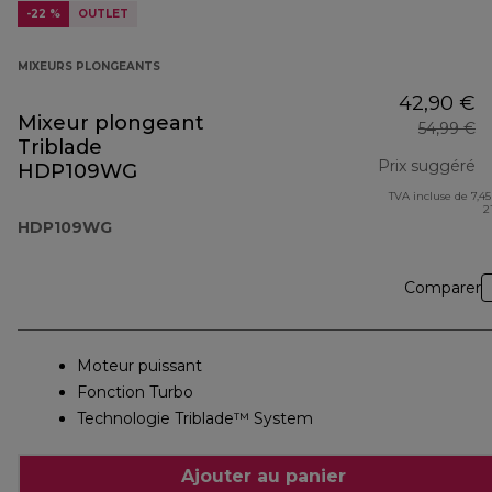
-22 %
OUTLET
MIXEURS PLONGEANTS
42,90 €
Mixeur plongeant
54,99 €
Triblade
Prix suggéré
HDP109WG
TVA incluse de 7,45
pr
2
HDP109WG
Comparer
Moteur puissant
Fonction Turbo
Technologie Triblade™ System
Ajouter au panier