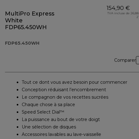
154,90 €
MultiPro Express
TVA incluse de 26,88
2
White
FDP65.450WH
FDP65.450WH
Comparer
Tout ce dont vous avez besoin pour commencer
Conception réduisant l’encombrement
Le compagnon de vos recettes sucrées
Chaque chose à sa place
Speed Select Dial™
La puissance au bout de votre doigt
Une sélection de disques
Accessoires lavables au lave-vaisselle