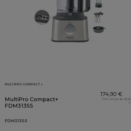
MULTIPRO COMPACT +
174,90 €
MultiPro Compact+
TVA incluse de 30,35
2
FDM313SS
FDM313SS