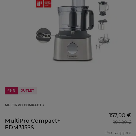
-19 %
OUTLET
MULTIPRO COMPACT +
157,90 €
MultiPro Compact+
194,99 €
FDM315SS
Prix suggéré