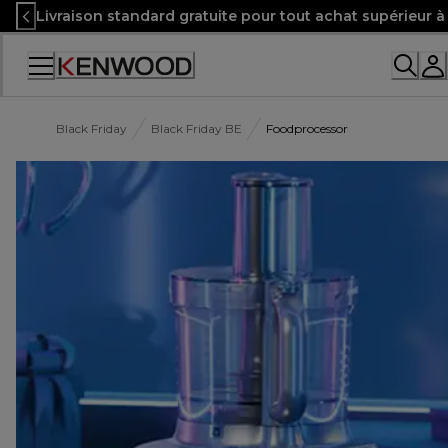
Skip
Livraison standard gratuite pour tout achat supérieur 
to
Content
Accessibility
Statement
Black Friday
Black Friday BE
Foodprocessor