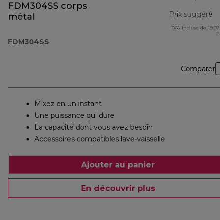
FDM304SS corps
Prix suggéré
métal
TVA incluse de 19,07
pr
2
FDM304SS
Comparer
Mixez en un instant
Une puissance qui dure
La capacité dont vous avez besoin
Accessoires compatibles lave-vaisselle
Ajouter au panier
En découvrir plus