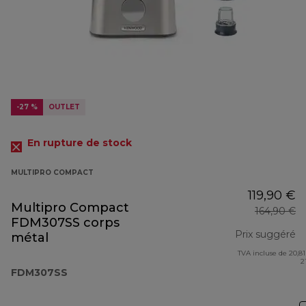
-27 %
OUTLET
En rupture de stock
MULTIPRO COMPACT
119,90 €
Multipro Compact
164,90 €
FDM307SS corps
Prix suggéré
métal
TVA incluse de 20,81
pr
2
FDM307SS