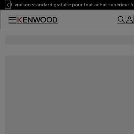
Skip
Livraison standard gratuite pour tout achat supérieur 
to
Content
Accessibility
Statement