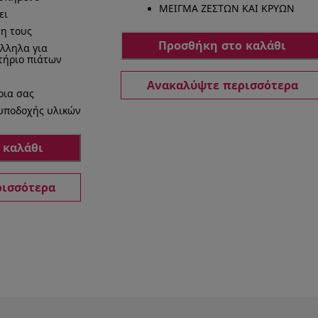
ΜΕΙΓΜΑ ΖΕΣΤΩΝ ΚΑΙ ΚΡΥΩΝ
ει
ση τους
Προσθήκη στο καλάθι
λληλα για
τήριο πιάτων
Ανακαλύψτε περισσότερα
ρια σας
υποδοχής υλικών
 καλάθι
ρισσότερα