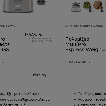
COMPACT +
MULTIPRO EXPRESS WEIGH+
174,90 €
ro
Πολυμίξερ
Περιλαμβάνεται ποσό
ΦΠΑ 33,85 € (24%)
act+
MultiPro
3SS
Express Weigh+
FDM71.900SS
SS
FDM71.450SS
Σύγκριση
ναμείξτε με τα καλύτερα
Το πλήρες πακέτο
γαπήστε το καθημερινό άλεσμα
Ασύγκριτη ευελιξ
υμός στη στιγμή
Πεντανόστιμα χ