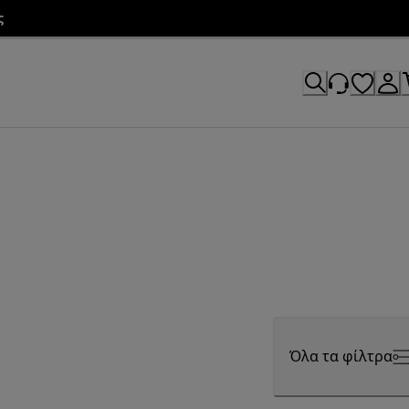
ς
Όλα τα φίλτρα