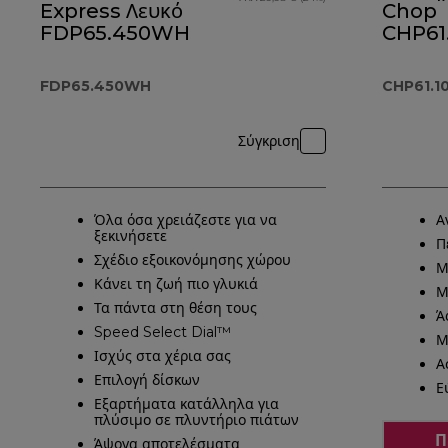
Express Λευκό
Chop
FDP65.450WH
CHP61
FDP65.450WH
CHP61.
Σύγκριση
Όλα όσα χρειάζεστε για να
Α
ξεκινήσετε
Π
Σχέδιο εξοικονόμησης χώρου
Μ
Κάνει τη ζωή πιο γλυκιά
Μ
Τα πάντα στη θέση τους
Ά
Speed Select Dial™
Μ
Ισχύς στα χέρια σας
Α
Επιλογή δίσκων
Ε
Εξαρτήματα κατάλληλα για
πλύσιμο σε πλυντήριο πιάτων
Π
Άψογα αποτελέσματα