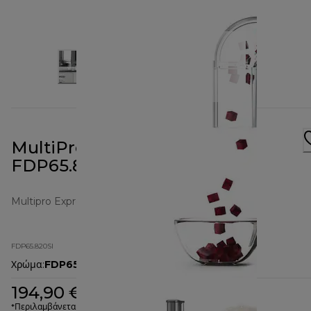
MultiPro Express Ασημί
FDP65.820SI
Multipro Express
FDP65.820SI
Χρώμα
:
FDP65.820SI
194,90 €
*Περιλαμβάνεται ΦΠΑ