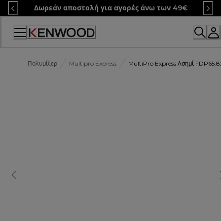
Skip
Δωρεάν αποστολή για αγορές άνω των 49€
to
Content
Πολυμίξερ
Multipro Express
MultiPro Express Ασημί FDP65.8