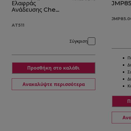
Ελαφράς
JMP85
Ανάδευσης Chef
μέγεθος AT511
JMP85.0
AT511
Σύγκριση
Π
Δ
Προσθήκη στο καλάθι
Σ
Δ
Ανακαλύψτε περισσότερα
Κ
Π
Ανα