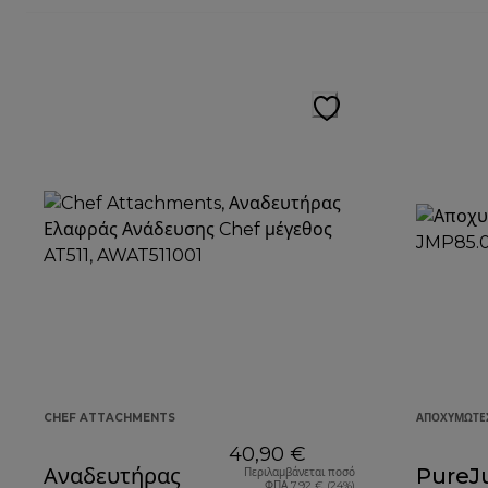
CHEF ATTACHMENTS
ΑΠΟΧΥΜΩΤΈ
40,90 €
Αναδευτήρας
PureJ
Περιλαμβάνεται ποσό
ΦΠΑ 7,92 € (24%)