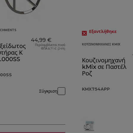
ACHMENTS
Εξαντλήθηκε
44,99 €
ξείδωτος
ΚΟΥΖΙΝΟΜΗΧΑΝΈΣ KMIX
Περιλαμβάνεται ποσό
ΦΠΑ 8,71 € (24%)
τήρας Κ
.000SS
Κουζινομηχανή
kMix σε Παστέλ
Ροζ
000SS
KMX754APP
Σύγκριση