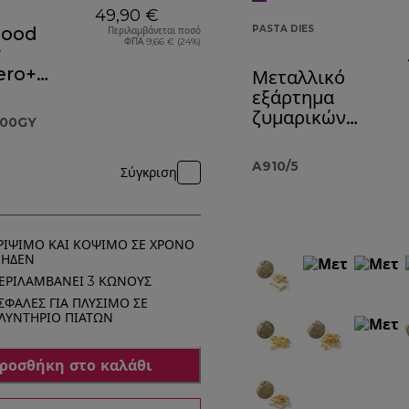
49,90 €
Food
PASTA DIES
Περιλαμβάνεται ποσό
ΦΠΑ 9,66 € (24%)
r
ero+
Μεταλλικό
ημα
εξάρτημα
.000GY
ζυμαρικών
000GY
Spaghetti
quadri A910
A910/5
Σύγκριση
ΡΙΨΙΜΟ ΚΑΙ ΚΟΨΙΜΟ ΣΕ ΧΡΟΝΟ
ΗΔΕΝ
ΕΡΙΛΑΜΒΑΝΕΙ 3 ΚΩΝΟΥΣ
ΣΦΑΛΕΣ ΓΙΑ ΠΛΥΣΙΜΟ ΣΕ
ΛΥΝΤΗΡΙΟ ΠΙΑΤΩΝ
ροσθήκη στο καλάθι