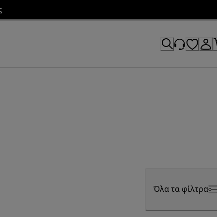
ς
Όλα τα φίλτρα