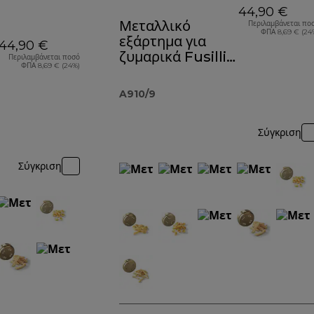
44,90 €
Μεταλλικό
Περιλαμβάνεται πο
ΦΠΑ 8,69 € (24
εξάρτημα για
44,90 €
ζυμαρικά Fusilli
Περιλαμβάνεται ποσό
ΦΠΑ 8,69 € (24%)
A910
A910/9
Σύγκριση
Σύγκριση