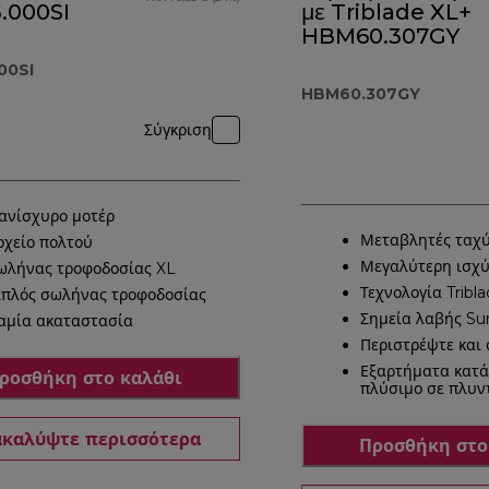
.000SI
με Triblade XL+
HBM60.307GY
00SI
HBM60.307GY
Σύγκριση
ανίσχυρο μοτέρ
Μεταβλητές ταχύ
οχείο πολτού
Μεγαλύτερη ισχ
ωλήνας τροφοδοσίας XL
Τεχνολογία Tribl
ιπλός σωλήνας τροφοδοσίας
Σημεία λαβής Su
αμία ακαταστασία
Περιστρέψτε και
Εξαρτήματα κατά
ροσθήκη στο καλάθι
πλύσιμο σε πλυν
καλύψτε περισσότερα
Προσθήκη στο