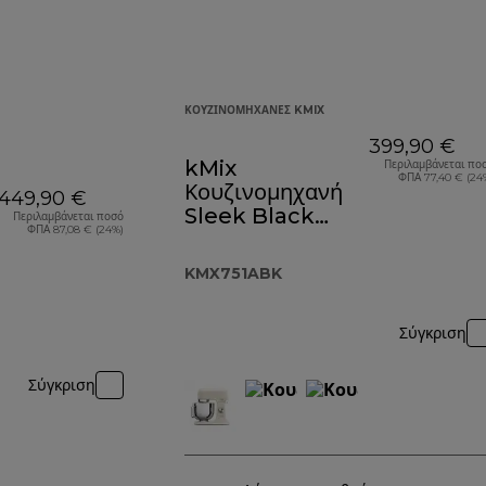
ΚΟΥΖΙΝΟΜΗΧΑΝΈΣ KMIX
399,90 €
kMix
Περιλαμβάνεται πο
ΦΠΑ 77,40 € (24
Κουζινομηχανή
449,90 €
Sleek Black
Περιλαμβάνεται ποσό
ΦΠΑ 87,08 € (24%)
KMX751ABK
KMX751ABK
Σύγκριση
Σύγκριση