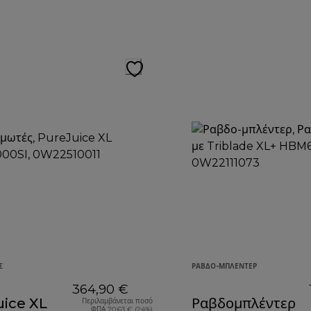
Σ
ΡΑΒΔΟ-ΜΠΛΈΝΤΕΡ
364,90 €
uice XL
Ραβδομπλέντερ
Περιλαμβάνεται ποσό
ΦΠΑ 70,63 € (24%)