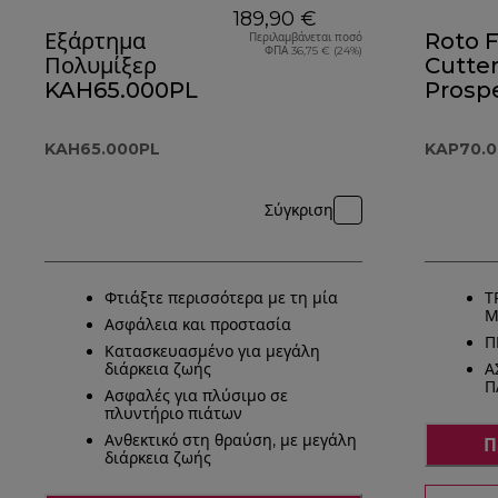
189,90 €
Εξάρτημα
Roto 
Περιλαμβάνεται ποσό
ΦΠΑ 36,75 € (24%)
Πολυμίξερ
Cutte
KAH65.000PL
Prosp
Εξάρτ
KAP70
KAH65.000PL
KAP70.
Σύγκριση
Φτιάξτε περισσότερα με τη μία
Τ
Μ
Ασφάλεια και προστασία
Π
Κατασκευασμένο για μεγάλη
διάρκεια ζωής
Α
Π
Ασφαλές για πλύσιμο σε
πλυντήριο πιάτων
Ανθεκτικό στη θραύση, με μεγάλη
Π
διάρκεια ζωής