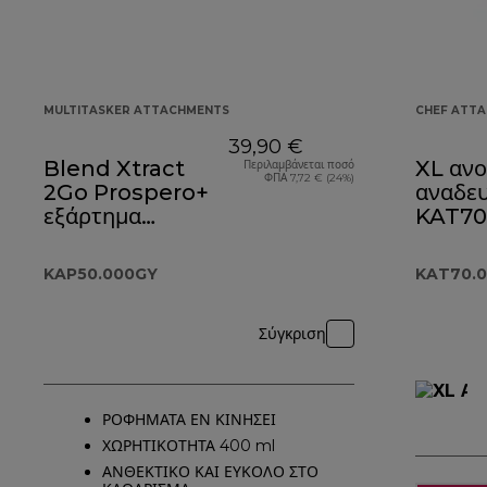
MULTITASKER ATTACHMENTS
CHEF ATT
39,90 €
Blend Xtract
XL ανο
Περιλαμβάνεται ποσό
ΦΠΑ 7,72 € (24%)
2Go Prospero+
αναδευ
εξάρτημα
KAT70
KAP50.000GY
KAP50.000GY
KAT70.
Σύγκριση
ΡΟΦΗΜΑΤΑ ΕΝ ΚΙΝΗΣΕΙ
ΧΩΡΗΤΙΚΟΤΗΤΑ 400 ml
ΑΝΘΕΚΤΙΚΟ ΚΑΙ ΕΥΚΟΛΟ ΣΤΟ