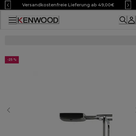
Skip
Versandkostenfreie Lieferung ab 49,00€
to
Content
Accessibility
Statement
-25 %