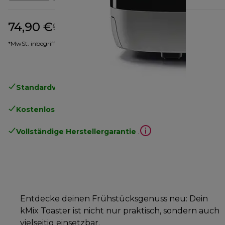
74,90 €
Originalpreis 99,99 €
99,99 €
(-25 %)
*MwSt. inbegriffen
Standardversand kostenlos
ab 49€
Kostenlose Rücksendungen
.
Vollständige Herstellergarantie
.
Entdecke deinen Frühstücksgenuss neu: Dein
kMix Toaster ist nicht nur praktisch, sondern auch
vielseitig einsetzbar.