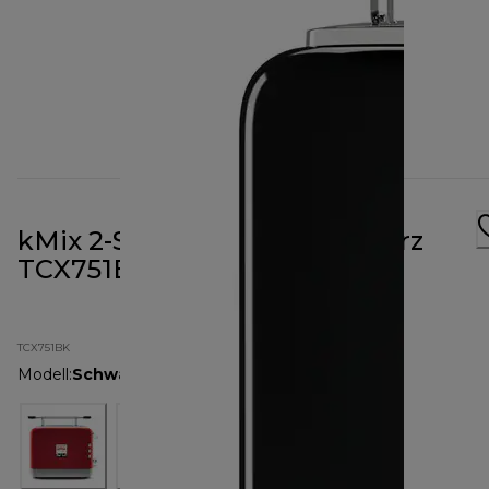
kMix 2-Schlitz-Toaster Schwarz
TCX751BK
TCX751BK
Modell
:
Schwarz