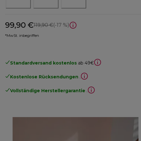
99,90 €
Originalpreis 119,90 €
119,90 €
(-17 %)
*MwSt. inbegriffen
Standardversand kostenlos
ab 49€
Kostenlose Rücksendungen
.
Vollständige Herstellergarantie
.