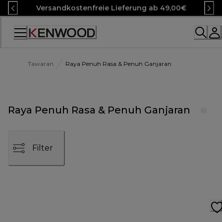
Skip
Versandkostenfreie Lieferung ab 49,00€
to
Content
Accessibility
Statement
Tawaran
Raya Penuh Rasa & Penuh Ganjaran
Raya Penuh Rasa & Penuh Ganjaran
Filter