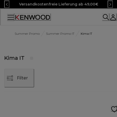
Skip
Versandkostenfreie Lieferung ab 49,00€
to
Content
Accessibility
Statement
Summer Promo
Summer Promo IT
Kima IT
Kima IT
Filter