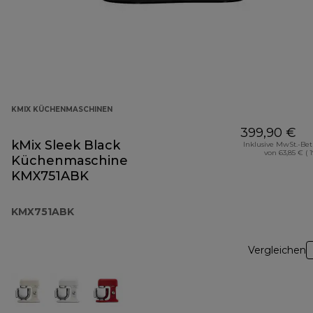
KMIX KÜCHENMASCHINEN
399,90 €
kMix Sleek Black
Inklusive MwSt.-Be
von 63,85 € ( 
Küchenmaschine
KMX751ABK
KMX751ABK
Vergleichen