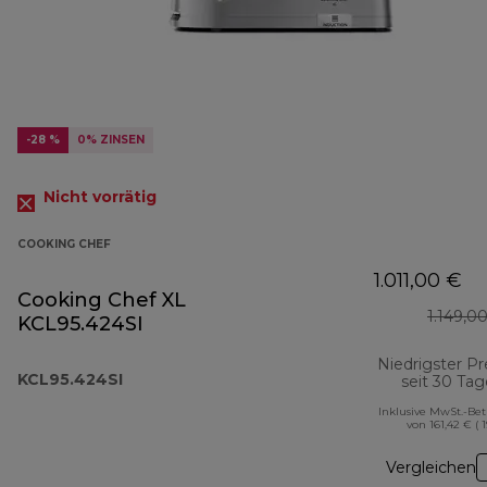
-28 %
0% ZINSEN
Nicht vorrätig
COOKING CHEF
1.011,00 €
Cooking Chef XL
1.149,0
KCL95.424SI
Niedrigster Pr
KCL95.424SI
seit 30 Ta
Inklusive MwSt.-Be
von 161,42 € ( 
Vergleichen