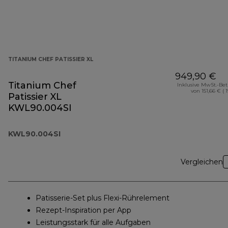
TITANIUM CHEF PATISSIER XL
949,90 €
Titanium Chef
Inklusive MwSt.-Be
von 151,66 € ( 
Patissier XL
KWL90.004SI
KWL90.004SI
Vergleichen
Patisserie-Set plus Flexi-Rührelement
Rezept-Inspiration per App
Leistungsstark für alle Aufgaben