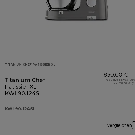
TITANIUM CHEF PATISSIER XL
830,00 €
Titanium Chef
Inklusive MwSt.-Be
von 132,52 € ( 
Patissier XL
KWL90.124SI
KWL90.124SI
Vergleichen