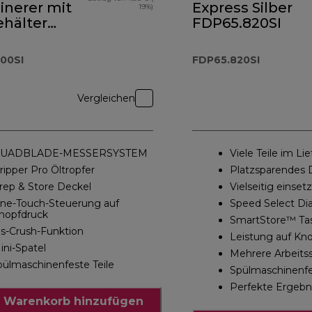
inerer mit
Express Silber
19%)
ehälter
FDP65.820SI
.400SI
00SI
FDP65.820SI
Vergleichen
UADBLADE-MESSERSYSTEM
Viele Teile im L
ripper Pro Öltropfer
Platzsparendes 
rep & Store Deckel
Vielseitig einset
ne-Touch-Steuerung auf
Speed Select Di
nopfdruck
SmartStore™ Ta
is-Crush-Funktion
Leistung auf Kn
ini-Spatel
Mehrere Arbeits
pülmaschinenfeste Teile
Spülmaschinenfe
Perfekte Ergebn
 Warenkorb hinzufügen