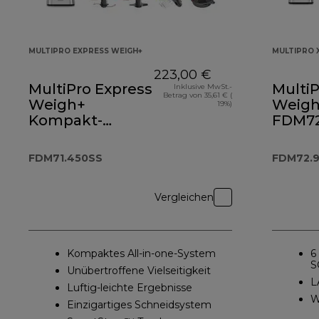
MULTIPRO EXPRESS WEIGH+
MULTIPRO 
223,00 €
MultiPro Express
MultiP
Inklusive MwSt.-
Betrag von 35,61 € (
Weigh+
Weigh+
19%)
Kompakt-
FDM72
Küchenmaschine
FDM71.450SS
FDM71.450SS
FDM72.
Vergleichen
Kompaktes All-in-one-System
6
S
Unübertroffene Vielseitigkeit
L
Luftig-leichte Ergebnisse
W
Einzigartiges Schneidsystem