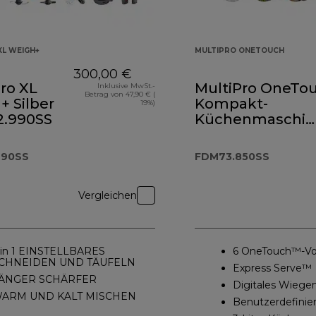
XL WEIGH+
MULTIPRO ONETOUCH
300,00 €
ro XL
MultiPro OneTo
Inklusive MwSt.-
Betrag von 47,90 € (
 Silber
Kompakt-
19%)
.990SS
Küchenmaschin
und Standmixer
FDM73.850SS
990SS
FDM73.850SS
Vergleichen
 in 1 EINSTELLBARES
6 OneTouch™-Vor
CHNEIDEN UND TÄUFELN
Express Serve™
ÄNGER SCHÄRFER
Digitales Wiege
ARM UND KALT MISCHEN
Benutzerdefini