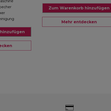
aschine
xbecher
Zum Warenkorb hinzufügen
xer
einigung
Mehr entdecken
hinzufügen
ecken