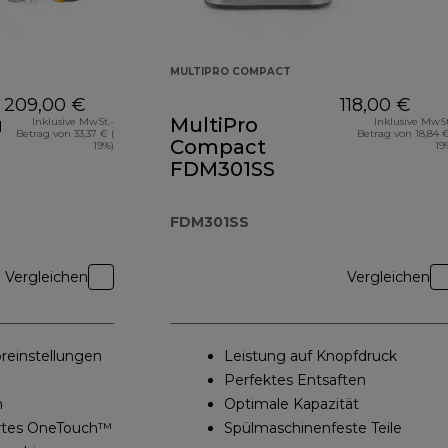
MULTIPRO COMPACT
209,00 €
118,00 €
uch
MultiPro
Inklusive MwSt.-
Inklusive MwSt
Betrag von 33,37 € (
Betrag von 18,84 €
Compact
19%)
19
e
FDM301SS
FDM301SS
Vergleichen
Vergleichen
einstellungen
Leistung auf Knopfdruck
Perfektes Entsaften
n
Optimale Kapazität
ertes OneTouch™
Spülmaschinenfeste Teile