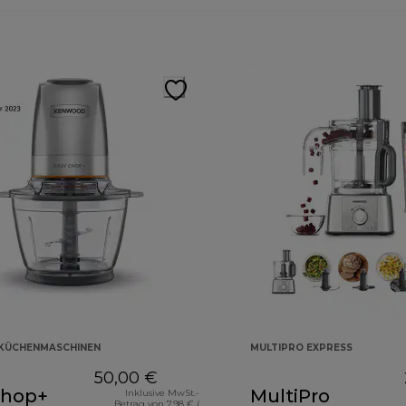
KÜCHENMASCHINEN
MULTIPRO EXPRESS
50,00 €
Chop+
MultiPro
Inklusive MwSt.-
Betrag von 7,98 € (