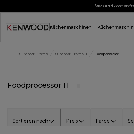
Skip
Versandkostenfre
to
Content
Küchenmaschinen
Küchenmaschin
Accessibility
Statement
Summer Promo
Summer Promo IT
Foodprocessor IT
Foodprocessor IT
Sortieren nach
Preis
Farbe
Se