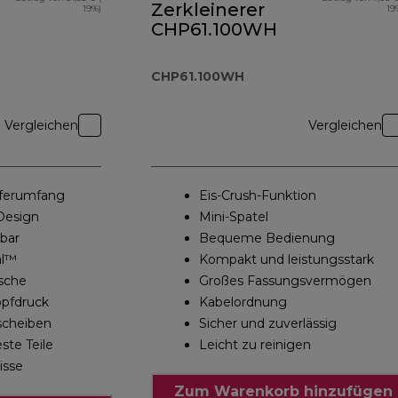
Zerkleinerer
19%)
19
CHP61.100WH
CHP61.100WH
Vergleichen
Vergleichen
ieferumfang
Eis-Crush-Funktion
Design
Mini-Spatel
zbar
Bequeme Bedienung
al™
Kompakt und leistungsstark
sche
Großes Fassungsvermögen
opfdruck
Kabelordnung
scheiben
Sicher und zuverlässig
ste Teile
Leicht zu reinigen
isse
Zum Warenkorb hinzufügen