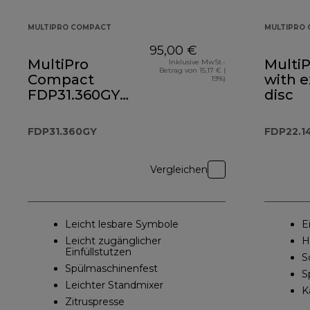
MULTIPRO COMPACT
MULTIPRO 
95,00 €
MultiPro
Multi
Inklusive MwSt.-
Betrag von 15,17 € (
Compact
with 
19%)
FDP31.360GY
disc
Kompakt-
Küchenmaschine
FDP31.360GY
FDP22.1
und Standmixer
Vergleichen
Leicht lesbare Symbole
E
Leicht zugänglicher
H
Einfüllstutzen
S
Spülmaschinenfest
S
Leichter Standmixer
K
Zitruspresse