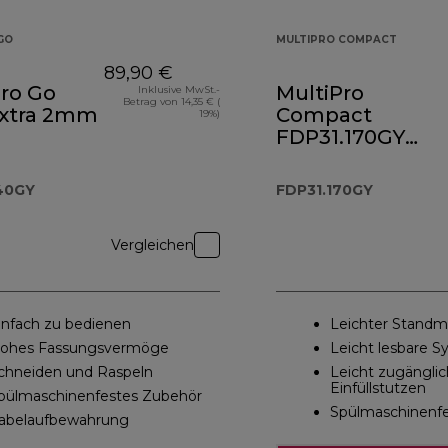
GO
MULTIPRO COMPACT
89,90 €
Pro Go
MultiPro
Inklusive MwSt.-
Betrag von 14,35 € (
extra 2mm
Compact
19%)
FDP31.170GY
Kompakt-
Küchenmaschin
40GY
FDP31.170GY
und Standmixer
Vergleichen
infach zu bedienen
Leichter Standm
ohes Fassungsvermöge
Leicht lesbare 
chneiden und Raspeln
Leicht zugänglic
Einfüllstutzen
pülmaschinenfestes Zubehör
Spülmaschinenf
abelaufbewahrung