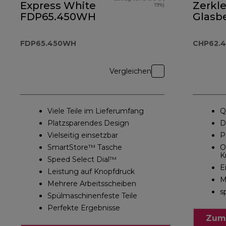
Express White
Zerkle
19%)
FDP65.450WH
Glasb
CHP62
FDP65.450WH
CHP62.4
Vergleichen
Viele Teile im Lieferumfang
Q
Platzsparendes Design
D
Vielseitig einsetzbar
P
SmartStore™ Tasche
O
K
Speed Select Dial™
E
Leistung auf Knopfdruck
M
Mehrere Arbeitsscheiben
s
Spülmaschinenfeste Teile
Perfekte Ergebnisse
Zum