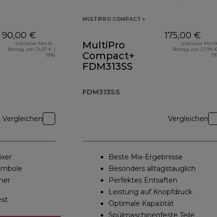
MULTIPRO COMPACT +
90,00 €
175,00 €
MultiPro
Inklusive MwSt.-
Inklusive MwSt
Betrag von 14,37 € (
Betrag von 27,94 €
Compact+
19%)
19
FDM313SS
e
FDM313SS
Vergleichen
Vergleichen
ixer
Beste Mix-Ergebnisse
Symbole
Besonders alltagstauglich
her
Perfektes Entsaften
Leistung auf Knopfdruck
est
Optimale Kapazität
Spülmaschinenfeste Teile