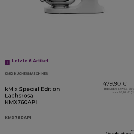
Letzte 6
Artikel
KMIX KÜCHENMASCHINEN
479,90 €
kMix Special Edition
Inklusive MwSt.-Be
von 76,62 € ( 
Lachsrosa
KMX760API
KMX760API