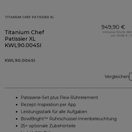
TITANIUM CHEF PATISSIER XL
949,90 €
Titanium Chef
Inklusive MwSt.-Be
von 151,66 € ( 
Patissier XL
KWL90.004SI
KWL90.004SI
Vergleichen
Patisserie-Set plus Flexi-Rührelement
Rezept-Inspiration per App
Leistungsstark für alle Aufgaben
BowlBright™ Rührschüssel-Innenbeleuchtung
25+ optionale Zubehörteile