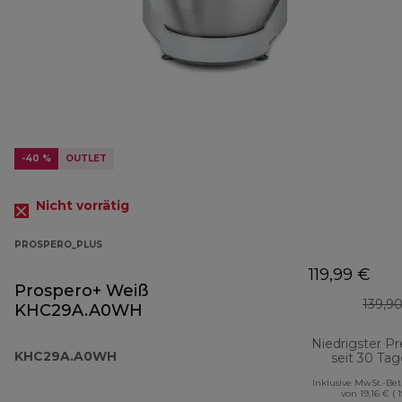
-40 %
OUTLET
Nicht vorrätig
PROSPERO_PLUS
119,99 €
Prospero+ Weiß
139,9
KHC29A.A0WH
Niedrigster Pr
KHC29A.A0WH
seit 30 Ta
Inklusive MwSt.-Be
von 19,16 € ( 