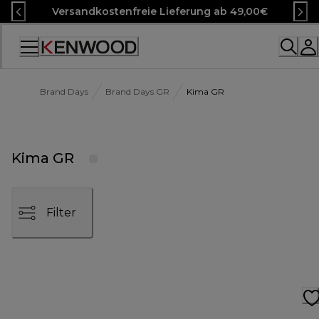
Skip
Versandkostenfreie Lieferung ab 49,00€
to
Content
Accessibility
Statement
Brand Days
Brand Days GR
Kima GR
Kima GR
Filter