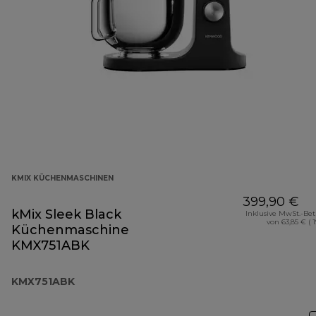
KMIX KÜCHENMASCHINEN
399,90 €
kMix Sleek Black
Inklusive MwSt.-Be
von 63,85 € ( 
Küchenmaschine
KMX751ABK
KMX751ABK