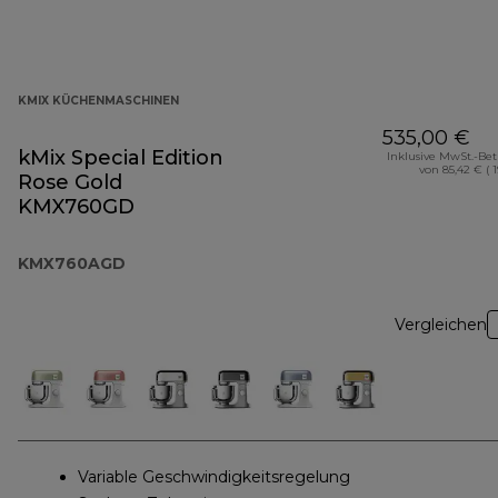
KMIX KÜCHENMASCHINEN
535,00 €
kMix Special Edition
Inklusive MwSt.-Be
von 85,42 € ( 
Rose Gold
KMX760GD
KMX760AGD
Vergleichen
Variable Geschwindigkeitsregelung