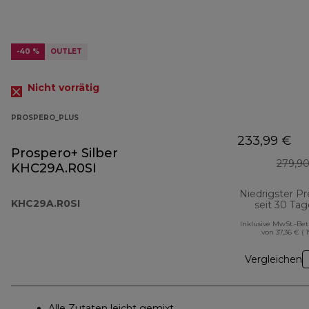
-40 %
OUTLET
Nicht vorrätig
PROSPERO_PLUS
233,99 €
Prospero+ Silber
279,9
KHC29A.R0SI
Niedrigster Pr
KHC29A.R0SI
seit 30 Ta
Inklusive MwSt.-Be
von 37,36 € ( 
Vergleichen
Alle Zutaten leicht gemixt