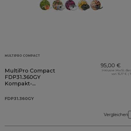
MULTIPRO COMPACT
95,00 €
MultiPro Compact
Inklusive MwSt.-Be
von 15,17 € ( 
FDP31.360GY
Kompakt-
Küchenmaschine
und Standmixer
FDP31.360GY
Vergleichen