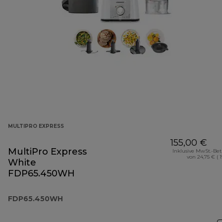
MULTIPRO EXPRESS
155,00 €
MultiPro Express
Inklusive MwSt.-Be
von 24,75 € ( 
White
FDP65.450WH
FDP65.450WH