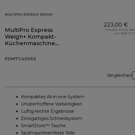
MULTIPRO EXPRESS WEIGH+
223,00 €
MultiPro Express
Inklusive MwSt.-Be
von 35,61 € ( 
Weigh+ Kompakt-
Küchenmaschine
FDM71.450SS
FDM71.450SS
Vergleichen
Kompaktes All-in-one-System
Unübertroffene Vielseitigkeit
Luftig-leichte Ergebnisse
Einzigartiges Schneidsystem
SmartStore™ Tasche
Spülmaschinenfeste Teile