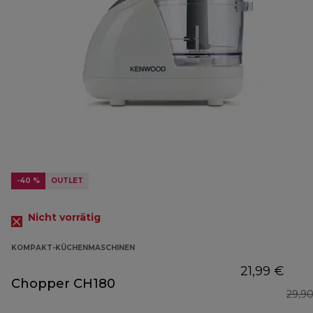
-40 %
OUTLET
Nicht vorrätig
KOMPAKT-KÜCHENMASCHINEN
21,99 €
Chopper CH180
29,9