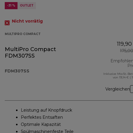
-31 %
OUTLET
Nicht vorrätig
MULTIPRO COMPACT
119,90
MultiPro Compact
175,0
FDM307SS
Empfohlen
Pr
FDM307SS
Inklusive MwSt.-Be
von 19,14 € ( 
Vergleichen
Leistung auf Knopfdruck
Perfektes Entsaften
Optimale Kapazität
Spülmaschinenfeste Teile