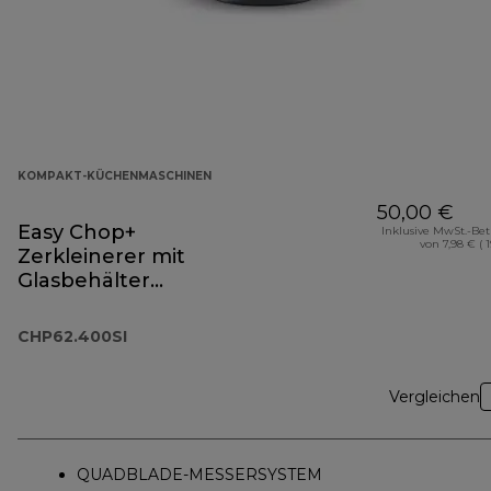
KOMPAKT-KÜCHENMASCHINEN
50,00 €
Easy Chop+
Inklusive MwSt.-Be
von 7,98 € ( 
Zerkleinerer mit
Glasbehälter
CHP62.400SI
CHP62.400SI
Vergleichen
QUADBLADE-MESSERSYSTEM