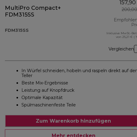
157,90
MultiPro Compact+
200,00
FDM315SS
Empfohlen
Pr
FDM315SS
Inklusive MwSt.-Be
von 25,21 € ( 
Vergleichen
In Würfel schneiden, hobeln und raspeln direkt auf de
Teller
Beste Mix-Ergebnisse
Leistung auf Knopfdruck
Optimale Kapazität
Spülmaschinenfeste Teile
Zum Warenkorb hinzufügen
Mehr entdecken