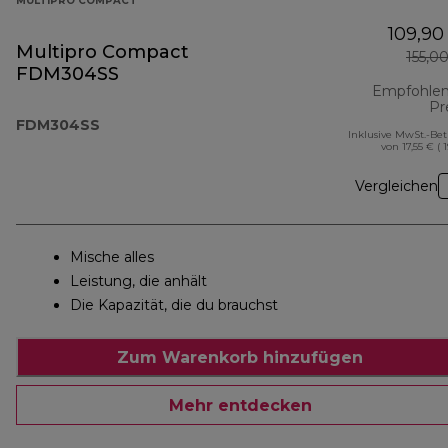
MULTIPRO COMPACT
109,90
Multipro Compact
155,0
FDM304SS
Empfohlen
Pr
FDM304SS
Inklusive MwSt.-Be
von 17,55 € ( 
Vergleichen
Mische alles
Leistung, die anhält
Die Kapazität, die du brauchst
Zum Warenkorb hinzufügen
Mehr entdecken