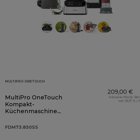
MULTIPRO ONETOUCH
209,00 €
MultiPro OneTouch
Inklusive MwSt.-Be
von 33,37 € ( 
Kompakt-
Küchenmaschine
und Standmixer
FDM73.850SS
FDM73.850SS