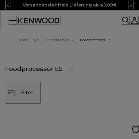
Skip
Versandkostenfreie Lieferung ab 49,00€
to
Content
Accessibility
Statement
Brand Days
Brand Days ES
Foodprocessor ES
Foodprocessor ES
Filter