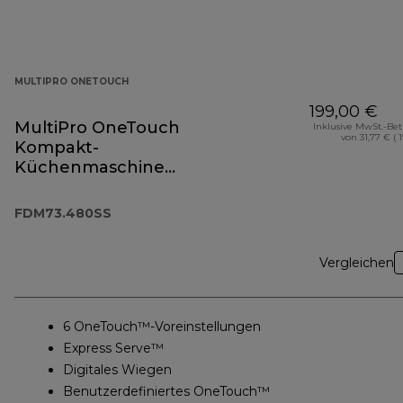
MULTIPRO ONETOUCH
199,00 €
MultiPro OneTouch
Inklusive MwSt.-Be
von 31,77 € ( 
Kompakt-
Küchenmaschine
und Standmixer
FDM73.480SS
FDM73.480SS
Vergleichen
6 OneTouch™-Voreinstellungen
Express Serve™
Digitales Wiegen
Benutzerdefiniertes OneTouch™