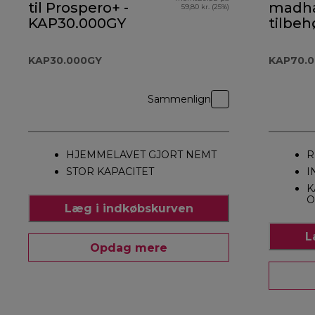
til Prospero+ -
madha
59,80 kr. (25%)
KAP30.000GY
tilbehø
Prospe
KAP70
KAP30.000GY
KAP70.
Sammenlign
HJEMMELAVET GJORT NEMT
R
STOR KAPACITET
I
K
O
Læg i indkøbskurven
L
Opdag mere