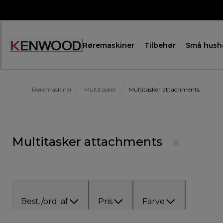
Skip
to
Content
Røremaskiner
Tilbehør
Små hush
Røremaskiner
Multitasker
Multitasker attachments
Multitasker attachments
Best./ord. af
Pris
Farve