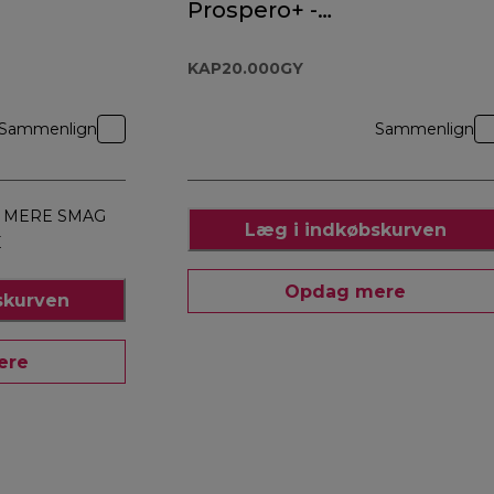
Prospero+ -
KAP20.000GY
KAP20.000GY
Sammenlign
Sammenlign
, MERE SMAG
Læg i indkøbskurven
E
Opdag mere
skurven
ere