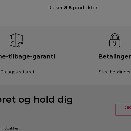
Du ser
8
8
produkter
e-tilbage-garanti
Betalinger
30-dages returret
Sikre betalinger
eret og hold dig
JE
i indbakken.