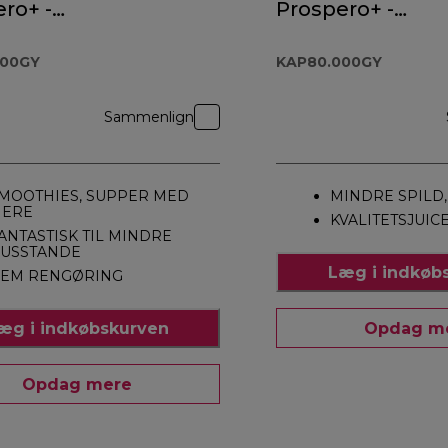
ro+ -
Prospero+ -
.000GY
KAP80.000GY
000GY
KAP80.000GY
Sammenlign
MOOTHIES, SUPPER MED
MINDRE SPILD
ERE
KVALITETSJUIC
ANTASTISK TIL MINDRE
USSTANDE
Læg i indkøb
EM RENGØRING
æg i indkøbskurven
Opdag m
Opdag mere