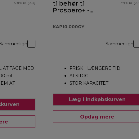
tilbehør til
59,80 kr. (25%)
37,80 kr. (25
Prospero+ -
KAP10.000GY
KAP10.000GY
Sammenlign
Sammenlign
IL AT TAGE MED
FRISK I LÆNGERE TID
00 ml
ALSIDIG
EM AT
STOR KAPACITET
Læg i indkøbskurven
skurven
Opdag mere
ere