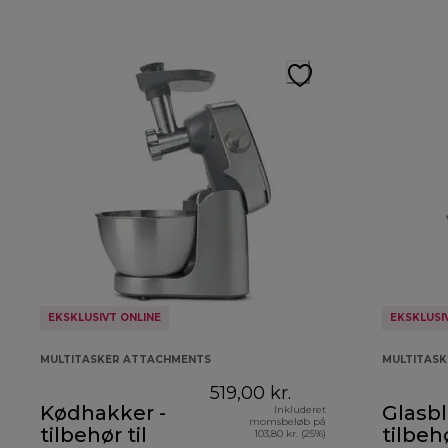
EKSKLUSIVT ONLINE
EKSKLUSI
MULTITASKER ATTACHMENTS
MULTITAS
519,00 kr.
Kødhakker -
Glasbl
Inkluderet
momsbeløb på
tilbehør til
tilbehø
103,80 kr. (25%)