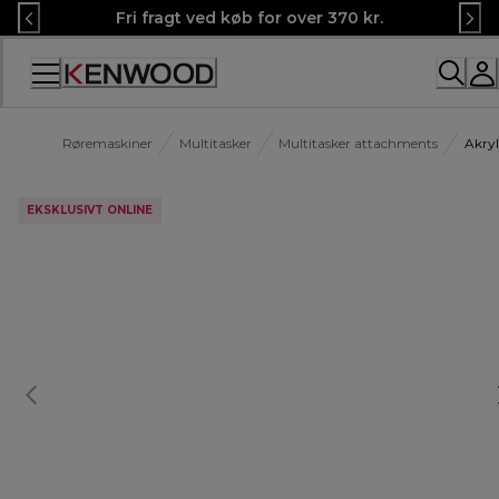
Skip
Fri fragt ved køb for over 370 kr.
to
Content
Røremaskiner
Multitasker
Multitasker attachments
Akryl
EKSKLUSIVT ONLINE