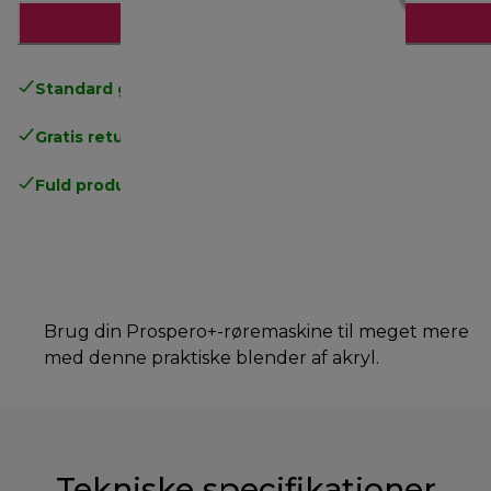
Læg i indkøbskurven
Standard gratis levering
over 370 kr
Gratis returneringer
.
Fuld producentgaranti
.
Brug din Prospero+-røremaskine til meget mere
med denne praktiske blender af akryl.
Tekniske specifikationer