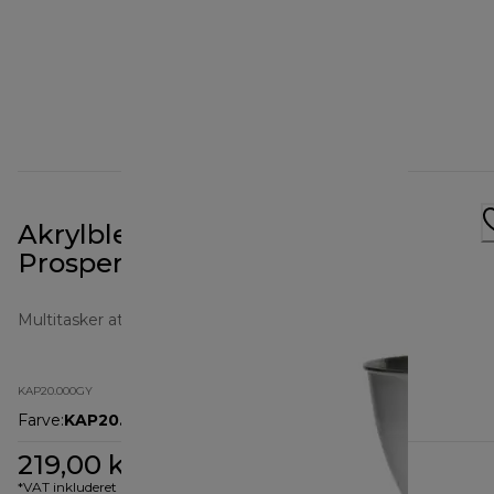
Akrylblender - tilbehør til
Prospero+ - KAP20.000GY
Multitasker attachments
KAP20.000GY
Farve
:
KAP20.000GY
219,00 kr.
*VAT inkluderet