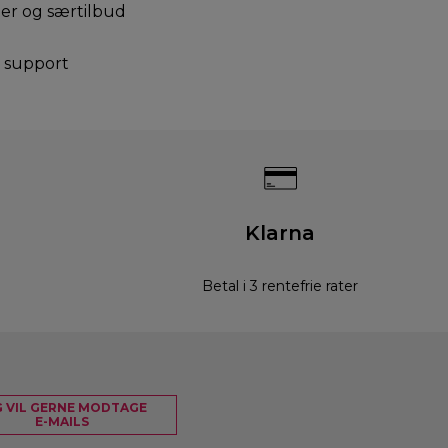
er og særtilbud
g support
Klarna
Betal i 3 rentefrie rater
G VIL GERNE MODTAGE
E-MAILS