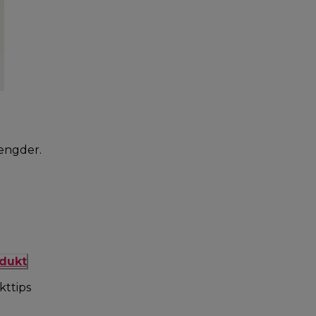
mængder.
odukt
kttips