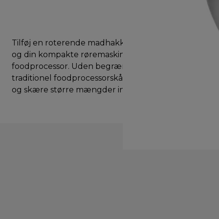
Tilføj en roterende madhakker til din Prospero+,
og din kompakte røremaskine bliver en komplet
foodprocessor. Uden begrænsningerne med en
traditionel foodprocessorskål kan du løbende rive
og skære større mængder ingredienser i skiver.