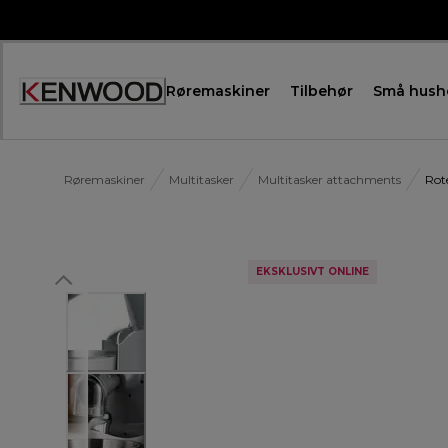
Skip
to
Content
Røremaskiner
Tilbehør
Små hush
Røremaskiner
Multitasker
Multitasker attachments
Rot
EKSKLUSIVT ONLINE