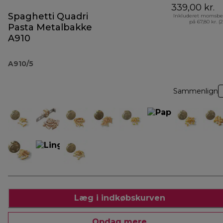
339,00 kr.
Spaghetti Quadri
Inkluderet momsbe
på 67,80 kr. (
Pasta Metalbakke
A910
A910/5
Sammenlign
Læg i indkøbskurven
Opdag mere