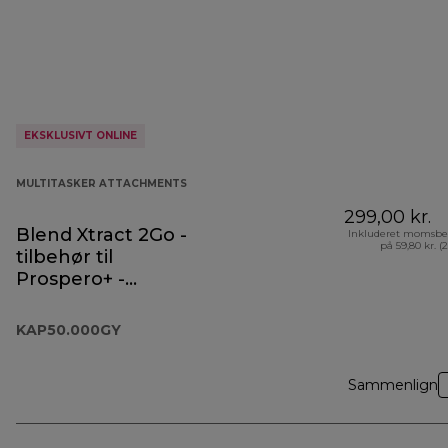
EKSKLUSIVT ONLINE
MULTITASKER ATTACHMENTS
299,00 kr.
Blend Xtract 2Go -
Inkluderet momsbe
på 59,80 kr. (
tilbehør til
Prospero+ -
KAP50.000GY
KAP50.000GY
Sammenlign