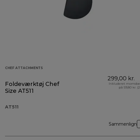
CHEF ATTACHMENTS
299,00 kr.
Foldeværktøj Chef
Inkluderet momsbe
på 59,80 kr. (
Size AT511
AT511
Sammenlign