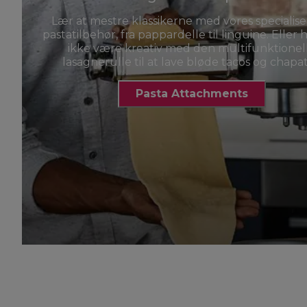
Lær at mestre klassikerne med vores specialis
pastatilbehør, fra pappardelle til linguine. Eller 
ikke være kreativ med den multifunktionel
lasagnerulle til at lave bløde tacos og chapat
Pasta Attachments