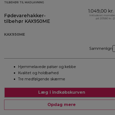
TILBEHØR TIL MADLAVNING
1.049,00 kr.
Fødevarehakker-
Inkluderet momsbe
på 209,80 kr. (
tilbehør KAX950ME
KAX950ME
Sammenlign
Hjemmelavede pølser og kebbe
Kvalitet og holdbarhed
Tre medfølgende skærme
Læg i indkøbskurven
Opdag mere