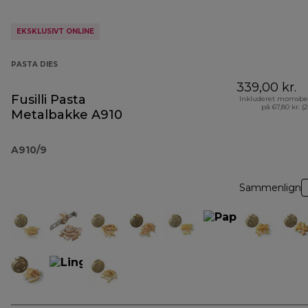
EKSKLUSIVT ONLINE
PASTA DIES
339,00 kr.
Fusilli Pasta
Inkluderet momsbe
på 67,80 kr. (
Metalbakke A910
A910/9
Sammenlign