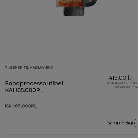
TILBEHØR TIL MADLAVNING
1.419,00 kr.
Foodprocessortilbehør
Inkluderet momsbe
på 283,80 kr. (
KAH65.000PL
KAH65.000PL
Sammenlign