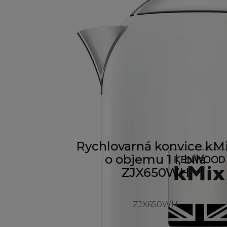
Rychlovarná konvice kM
o objemu 1 l, bílá
ZJX650WH
ZJX650WH