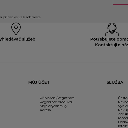
 přímo ve vaší schránce.
yhledávač služeb
Potřebujete pom
Kontaktujte ná
MŮJ ÚČET
SLUŽBA
Přihlášení/Registrace
Často
Registrace produktu
Návod
Moje objednávky
Vyhle
Adresa
Nákup
Záruk
robot
Dodáv
Intell