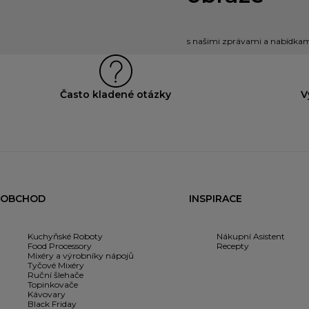
s našimi zprávami a nabídkami
Často kladené otázky
V
OBCHOD
INSPIRACE
Kuchyňské Roboty
Nákupní Asistent
Food Processory
Recepty
Mixéry a výrobníky nápojů
Tyčové Mixéry
Ruční šlehače
Topinkovače
Kávovary
Black Friday