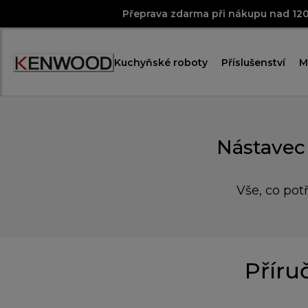
Skip
Přeprava zdarma při nákupu nad 12
to
Content
Kuchyňské roboty
Příslušenství
M
Accessibility
Statement
Nástavec
Vše, co pot
Příru