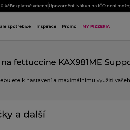
00 kč
Bezplatné vrácení
Upozornění: Nákup na IČO není možný
alé spotřebiče
Inspirace
Promo
MY PIZZERIA
 na fettuccine KAX981ME Suppo
řebujete k nastavení a maximálnímu využití vaše
čky a další