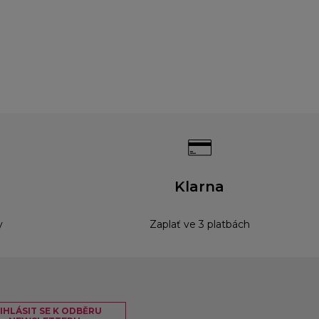
Klarna
y
Zaplať ve 3 platbách
IHLÁSIT SE K ODBĚRU