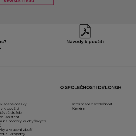
NEWSLETTERU
oc?
Návody k použití
s
O SPOLEČNOSTI DE’LONGHI
 kladené otázky
Informace o společnosti
y k použití
Kariéra
dávač služeb
ní Asistent
a na motory kuchyňských
ů
ky a vracení zboží
ectual Property