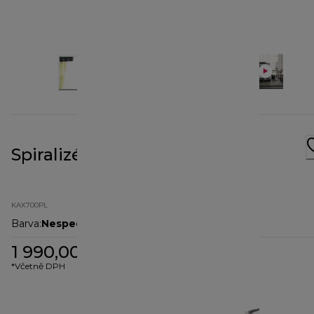
Spiralizér KAX700PL
KAX700PL
Barva
:
Nespecifikované
1 990,00 Kč
*Včetně DPH