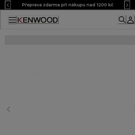
Skip
Přeprava zdarma při nákupu nad 1200 kč
to
Content
Accessibility
Statement