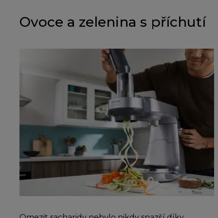
Ovoce a zelenina s příchutí
Omezit sacharidy nebylo nikdy snazší díky