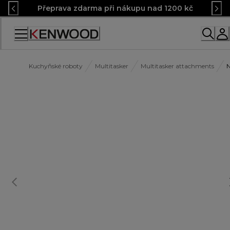
Skip
Přeprava zdarma při nákupu nad 1200 kč
to
Content
Accessibility
Statement
Kuchyňské roboty
Multitasker
Multitasker attachments
N