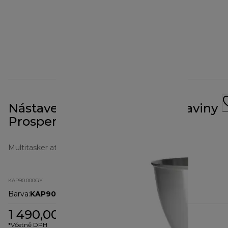
Nástavec pro mlýnek na potraviny
Prospero+ KAP90.000GY
Multitasker attachments
KAP90.000GY
Barva
:
KAP90.000GY
1 490,00 Kč
*Včetně DPH