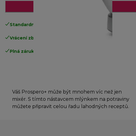
Přidat do košíku
Standardní doručení zdarma
nad 1200 Kč
Vrácení zboží zdarma
.
Plná záruka výrobce
.
Váš Prospero+ může být mnohem víc než jen
mixér. S tímto nástavcem mlýnkem na potraviny
můžete připravit celou řadu lahodných receptů.