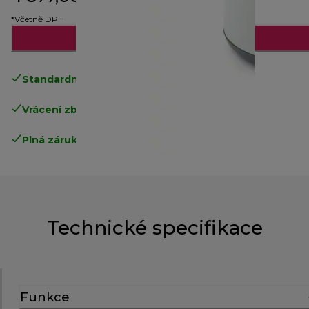
*Včetně DPH
Upozorni mě
Standardní doručení zdarma
nad 1200 Kč
Vrácení zboží zdarma
.
Plná záruka výrobce
.
Technické specifikace
Funkce