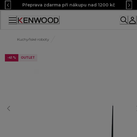
Skip
Přeprava zdarma při nákupu nad 1200 kč
to
Content
Accessibility
Statement
Kuchyňské roboty
-41 %
OUTLET