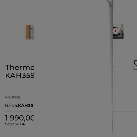
Thermoresist skleněný mixér
KAH359GL
KAH359GL
Barva
:
KAH359GL
1 990,00 Kč
*Včetně DPH