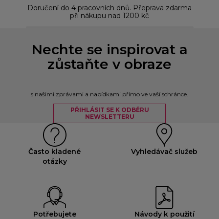
Doručení do 4 pracovních dnů. Přeprava zdarma
Bez
při nákupu nad 1200 kč
Nechte se inspirovat a
zůstaňte v obraze
s našimi zprávami a nabídkami přímo ve vaší schránce.
PŘIHLÁSIT SE K ODBĚRU
NEWSLETTERU
Často kladené
Vyhledávač služeb
otázky
Potřebujete
Návody k použití