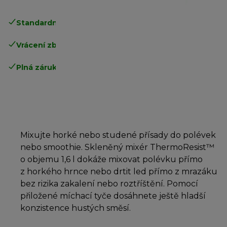
Standardní doručení zdarma
nad 1200 Kč
Vrácení zboží zdarma
.
Plná záruka výrobce
.
Mixujte horké nebo studené přísady do polévek
nebo smoothie. Skleněný mixér ThermoResist™
o objemu 1,6 l dokáže mixovat polévku přímo
z horkého hrnce nebo drtit led přímo z mrazáku
bez rizika zakalení nebo roztříštění. Pomocí
přiložené míchací tyče dosáhnete ještě hladší
konzistence hustých směsí.