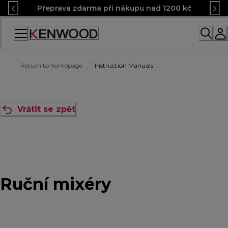
Skip
Přeprava zdarma při nákupu nad 1200 kč
to
Content
Accessibility
Statement
Return to homepage
Instruction Manuals
Vrátit se zpět
Ruční mixéry