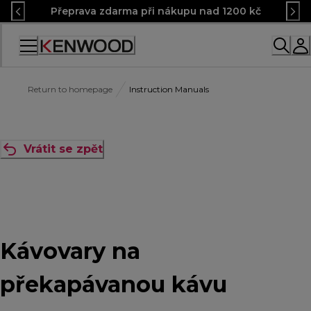
Skip
Přeprava zdarma při nákupu nad 1200 kč
to
Content
Accessibility
Statement
Return to homepage
Instruction Manuals
Vrátit se zpět
Kávovary na
překapávanou kávu