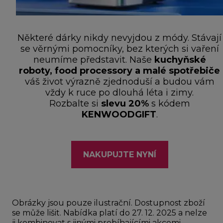
Některé dárky nikdy nevyjdou z módy. Stávají
se věrnými pomocníky, bez kterých si vaření
neumíme představit. Naše
kuchyňské
roboty, food processory a malé spotřebiče
váš život výrazně zjednoduší a budou vám
vždy k ruce po dlouhá léta i zimy.
Rozbalte si
slevu 20%
s kódem
KENWOODGIFT
.
NAKUPUJTE NYNÍ
Obrázky jsou pouze ilustrační. Dostupnost zboží
se může lišit. Nabídka platí do 27. 12. 2025 a nelze
ji kombinovat s jinými probíhajícími akcemi.