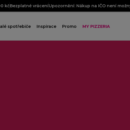
00 kč
Bezplatné vrácení
Upozornění: Nákup na IČO není možný
alé spotřebiče
Inspirace
Promo
MY PIZZERIA