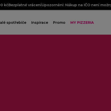
00 kč
Bezplatné vrácení
Upozornění: Nákup na IČO není možný
alé spotřebiče
Inspirace
Promo
MY PIZZERIA