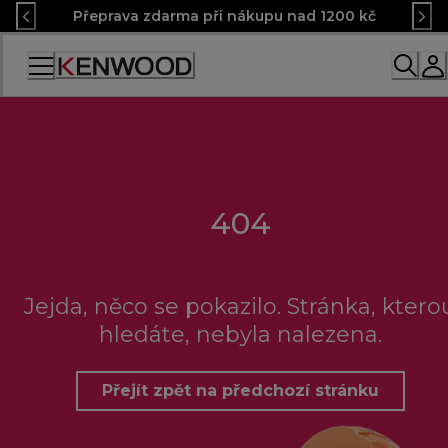
Skip
Přeprava zdarma při nákupu nad 1200 kč
to
Content
Accessibility
Statement
404
Jejda, něco se pokazilo. Stránka, ktero
hledáte, nebyla nalezena.
Přejít zpět na předchozí stránku