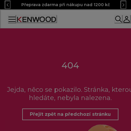
Skip
Přeprava zdarma při nákupu nad 1200 kč
to
Content
Accessibility
Statement
404
Jejda, něco se pokazilo. Stránka, ktero
hledáte, nebyla nalezena.
Přejít zpět na předchozí stránku