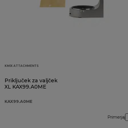
KMIX ATTACHMENTS
Priključek za valjček
XL KAX99.A0ME
KAX99.A0ME
Primerjaj