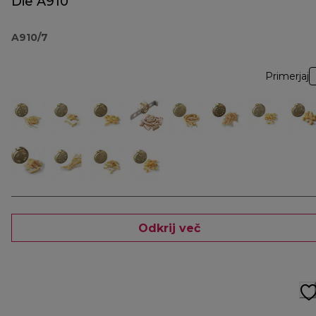
Die A910
A910/7
Primerjaj
Odkrij več