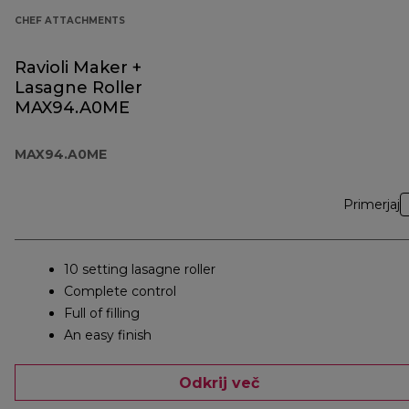
CHEF ATTACHMENTS
Ravioli Maker +
Lasagne Roller
MAX94.A0ME
MAX94.A0ME
Primerjaj
10 setting lasagne roller
Complete control
Full of filling
An easy finish
Odkrij več