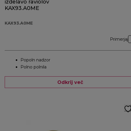
izdelavo raviolov
KAX93.A0ME
KAX93.A0ME
Primerjaj
Popoln nadzor
Polno polnila
Odkrij več