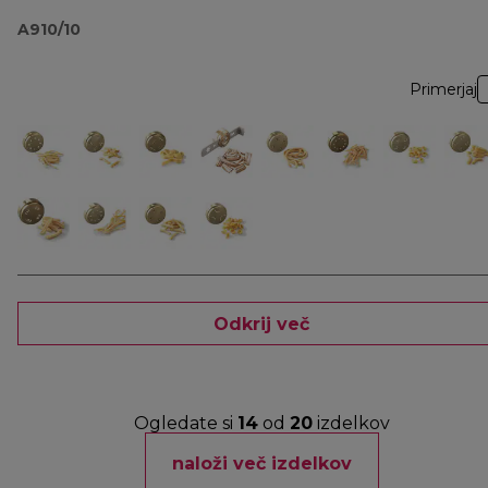
A910/10
Primerjaj
Odkrij več
Ogledate si
14
od
20
izdelkov
naloži več izdelkov