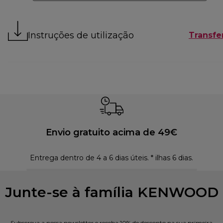
Instruções de utilização
Transfer
Envio gratuito acima de 49€
Entrega dentro de 4 a 6 dias úteis. * ilhas 6 dias.
Polí
Junte-se à família KENWOOD
Subscreva a nossa newsletter e receba 10% de desconto na sua primeira