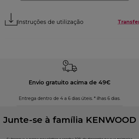
Instruções de utilização
Transfer
Envio gratuito acima de 49€
Entrega dentro de 4 a 6 dias úteis. * ilhas 6 dias.
Polí
Junte-se à família KENWOOD
Subscreva a nossa newsletter e receba 10% de desconto na sua primeira